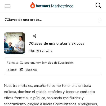
Ir
Ir
Ir
al
a
al
contenido
la
pie
principal
página
de
7Claves de una oratoria exitosa
de
página
pago
7Claves de una oratoria exitosa
Higinio santana
Formato
:
Cursos online y Servicios de Suscripción
Idioma
:
Español
Nuestra meta es, enseñarte como tener una oratoria
exitosa, dominar el miedo escénico y tener un contacto
eficaz frente a un público, hablando con fluidez y
conocimiento. dirigido a líderes comunitarios, y religiosos,