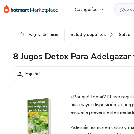
Ir
Ir
Ir
Categorías
al
a
al
contenido
la
pie
principal
página
de
Página de inicio
Salud y deportes
Salud
de
página
pago
8 Jugos Detox Para Adelgazar y
Español
¿Por qué tomar? El uso regula
una mayor disposición y energí
ayudar a prevenir enfermedad
Además, es rica en calcio y ma