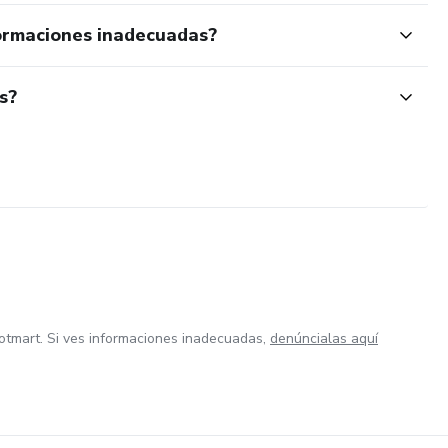
ormaciones inadecuadas?
s?
otmart. Si ves informaciones inadecuadas,
denúncialas aquí