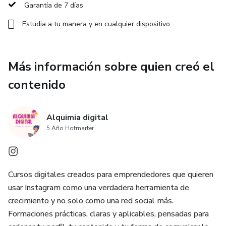
Garantía de 7 días
10)Rituales Mágicos.
Estudia a tu manera y en cualquier dispositivo
11)Tarot de los Ángeles.
Más información sobre quien creó el
12)Leer el Tarot.
contenido
13)Uso y cualidades del Péndulo.
Alquimia digital
14)Tarot Raider Waite
5 Año Hotmarter
15)Geometria Sagrada.
16)El Libro Infernal.
Cursos digitales creados para emprendedores que quieren
usar Instagram como una verdadera herramienta de
17)El sueño, los sueños y la muerte.
crecimiento y no solo como una red social más.
Formaciones prácticas, claras y aplicables, pensadas para
18)Psicologia del tarot.