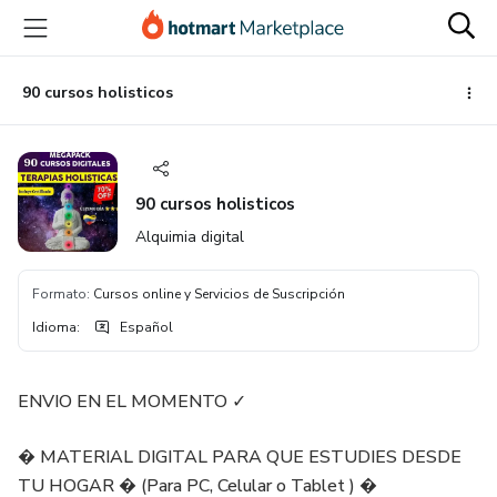
Ir
Ir
Ir
al
a
al
contenido
la
pie
principal
página
de
90 cursos holisticos
de
página
pago
90 cursos holisticos
Alquimia digital
Formato
:
Cursos online y Servicios de Suscripción
Idioma
:
Español
ENVIO EN EL MOMENTO ✓
� MATERIAL DIGITAL PARA QUE ESTUDIES DESDE
TU HOGAR � (Para PC, Celular o Tablet ) �