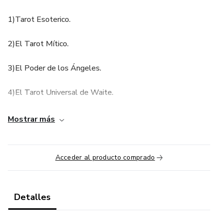
1)Tarot Esoterico.
2)El Tarot Mítico.
3)El Poder de los Ángeles.
4)El Tarot Universal de Waite.
5)Nueva Guía de los Chakras.
Mostrar más
6)Ecos del Pasado.
Acceder al producto comprado
7)Radiestesia.
8)Magia y Ocultismo.
Detalles
9)Carga Transgeneracional.