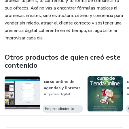
ordenar tu perfil, tu contenido y tu forma de comunicar lo
que ofrecés. Acá no vas a encontrar fórmulas mágicas ni
19)Predecir el futuro con las cartas.
promesas irreales, sino estructura, criterio y conciencia para
vender sin miedo, atraer al cliente correcto y sostener una
20)Autoayuda Bioenergética.
presencia digital coherente en el tiempo, sin agotarte ni
improvisar cada día.
21)El libro negro místico.
22)El Libro de San Cristóbal Cipriano.
Otros productos de quien creó este
contenido
23)El grimorio perdido.
curso online de
c
24)Tarot de Marsella.
agendas y libretas
o
Alquimia digital
A
25)Zohar completo
Emprendimiento Digital
26)Comunicacion para mujeres.
27)Magia Celta.