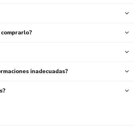
 comprarlo?
ormaciones inadecuadas?
s?