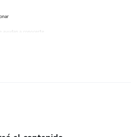
ionar
e ayudan a conocerte
valuar tu progreso
undizar en tus metas
uscando:
o mismo/a
ivos
ción