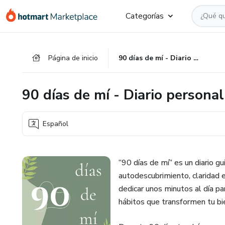
Ir
Ir
Ir
Categorías
al
a
al
contenido
la
pie
principal
página
de
Página de inicio
90 días de mí - Diario personal
de
página
pago
90 días de mí - Diario personal
Español
“90 días de mí” es un diario 
autodescubrimiento, claridad e
dedicar unos minutos al día p
hábitos que transformen tu bi