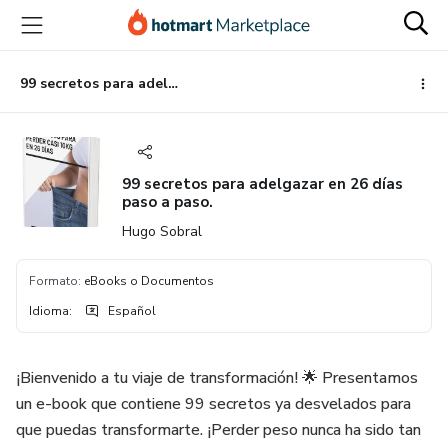
Ir
Ir
Ir
al
a
al
contenido
la
pie
principal
página
de
99 secretos para adelgazar en 26 días paso a paso.
de
página
pago
99 secretos para adelgazar en 26 días
paso a paso.
Hugo Sobral
Formato
:
eBooks o Documentos
Idioma
:
Español
¡Bienvenido a tu viaje de transformación! 🌟 Presentamos
un e-book que contiene 99 secretos ya desvelados para
que puedas transformarte. ¡Perder peso nunca ha sido tan