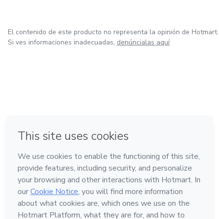
El contenido de este producto no representa la opinión de Hotmart.
Si ves informaciones inadecuadas,
denúncialas aquí
en Ciudad de México
en Bogotá
en Amsterdam
en Madrid
en Belo Horizonte
Hecho con
❤
Conoce Hotmart
Idioma