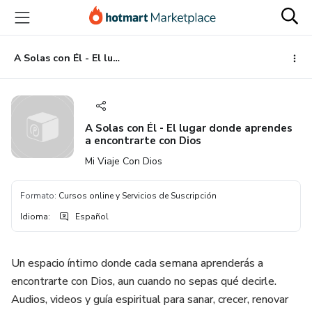
Ir
Ir
Ir
al
a
al
contenido
la
pie
principal
página
de
A Solas con Él - El lugar donde aprendes a encontrarte con Dios
de
página
pago
A Solas con Él - El lugar donde aprendes
a encontrarte con Dios
Mi Viaje Con Dios
Formato
:
Cursos online y Servicios de Suscripción
Idioma
:
Español
Un espacio íntimo donde cada semana aprenderás a
encontrarte con Dios, aun cuando no sepas qué decirle.
Audios, videos y guía espiritual para sanar, crecer, renovar