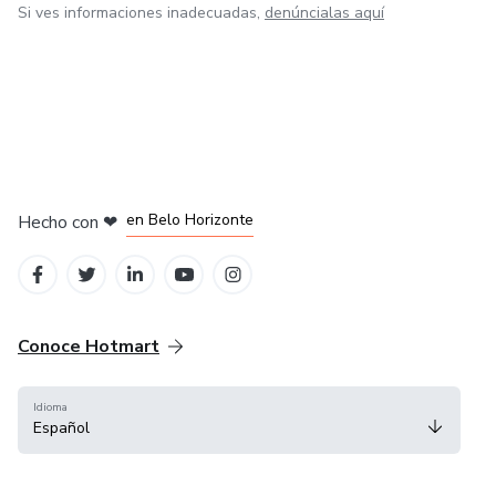
Si ves informaciones inadecuadas,
denúncialas aquí
en Ciudad de México
en Bogotá
en Amsterdam
en Madrid
en Belo Horizonte
Hecho con
❤
Conoce Hotmart
Idioma
Español