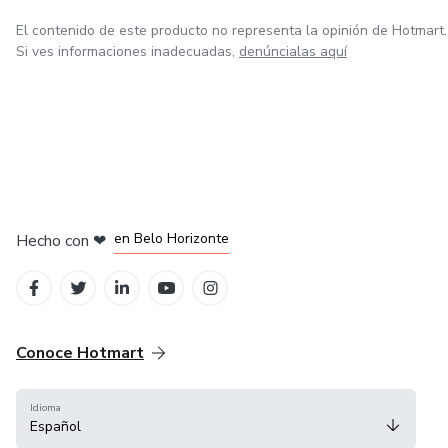
El contenido de este producto no representa la opinión de Hotmart.
Si ves informaciones inadecuadas,
denúncialas aquí
en Ciudad de México
en Bogotá
en Amsterdam
en Madrid
en Belo Horizonte
Hecho con
❤
Conoce Hotmart
Idioma
Español