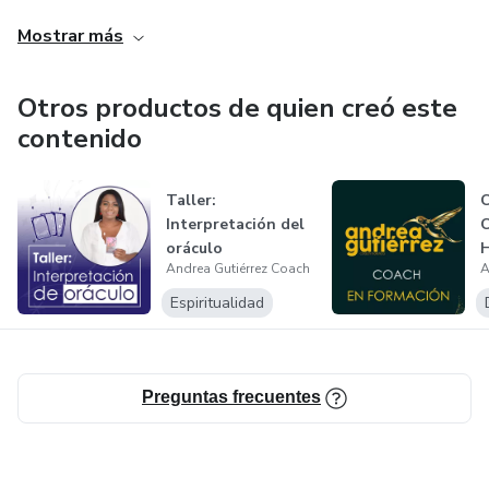
triunfos y nos acompañaremos en esos instantes donde
Mostrar más
más nos necesitamos.
Otros productos de quien creó este
contenido
Taller:
Interpretación del
oráculo
Andrea Gutiérrez Coach
A
Espiritualidad
Preguntas frecuentes