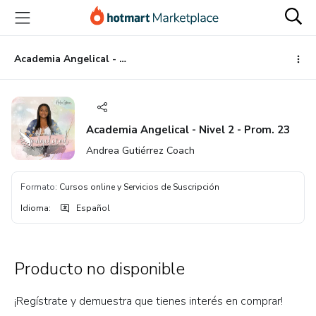
Ir
Ir
Ir
al
a
al
contenido
la
pie
principal
página
de
Academia Angelical - Nivel 2 - Prom. 23
de
página
pago
Academia Angelical - Nivel 2 - Prom. 23
Andrea Gutiérrez Coach
Formato
:
Cursos online y Servicios de Suscripción
Idioma
:
Español
Producto no disponible
¡Regístrate y demuestra que tienes interés en comprar!