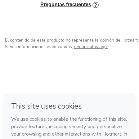
Preguntas frecuentes
El contenido de este producto no representa la opinión de Hotmart.
Si ves informaciones inadecuadas,
denúncialas aquí
en Ciudad de México
en Bogotá
en Amsterdam
en Madrid
en Belo Horizonte
Hecho con
❤