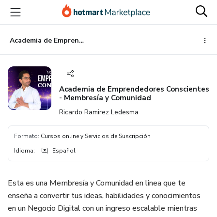
Ir
Ir
Ir
al
a
al
contenido
la
pie
principal
página
de
Academia de Emprendedores Conscientes - Membresía y Comunidad
de
página
pago
Academia de Emprendedores Conscientes
- Membresía y Comunidad
Ricardo Ramirez Ledesma
Formato
:
Cursos online y Servicios de Suscripción
Idioma
:
Español
Esta es una Membresía y Comunidad en linea que te
enseña a convertir tus ideas, habilidades y conocimientos
en un Negocio Digital con un ingreso escalable mientras