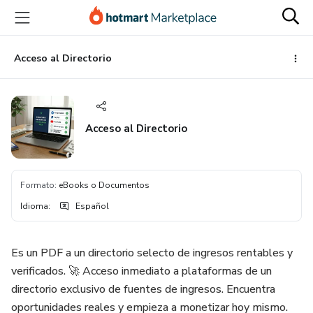
Ir
Ir
Ir
al
a
al
contenido
la
pie
principal
página
de
Acceso al Directorio
de
página
pago
Acceso al Directorio
Formato
:
eBooks o Documentos
Idioma
:
Español
Es un PDF a un directorio selecto de ingresos rentables y
verificados. 🚀 Acceso inmediato a plataformas de un
directorio exclusivo de fuentes de ingresos. Encuentra
oportunidades reales y empieza a monetizar hoy mismo.