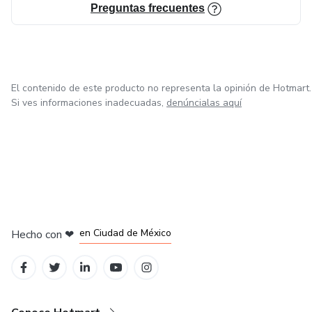
Preguntas frecuentes
El contenido de este producto no representa la opinión de Hotmart.
Si ves informaciones inadecuadas,
denúncialas aquí
en Bogotá
en Amsterdam
en Madrid
en Ciudad de México
Hecho con
❤
en Belo Horizonte