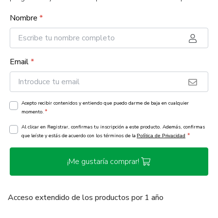
Nombre
*
Email
*
Acepto recibir contenidos y entiendo que puedo darme de baja en cualquier
*
momento.
Al clicar en Registrar, confirmas tu inscripción a este producto. Además, confirmas
*
que leíste y estás de acuerdo con los términos de la
Política de Privacidad
¡Me gustaría comprar!
Acceso extendido de los productos por 1 año