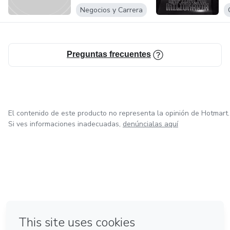
milagrosas" e com total segurança no que está fazendo e
Negocios y Carrera
clareza de como alcançar os resultados.
Preguntas frecuentes
El contenido de este producto no representa la opinión de Hotmart.
Si ves informaciones inadecuadas,
denúncialas aquí
en Bogotá
en Amsterdam
en Madrid
en Ciudad de México
Hecho con
❤