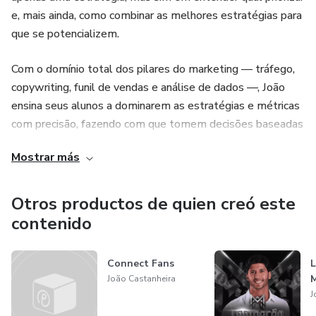
e, mais ainda, como combinar as melhores estratégias para
que se potencializem.
Com o domínio total dos pilares do marketing — tráfego,
copywriting, funil de vendas e análise de dados —, João
ensina seus alunos a dominarem as estratégias e métricas
com precisão, fazendo com que tomem decisões baseadas
em números, e não em suposições ou tendências
Mostrar más
passageiras.
Hoje, mais de 50 mil alunos aprendem diretamente com
Otros productos de quien creó este
ele a dominar uma ampla gama de ferramentas para
contenido
vender tanto produtos que vendem no perpétuo como
também em lançamentos (ou das duas formas).
Connect Fans
L
M
João Castanheira
Com João, você aprende a controlar cada aspecto da
J
estratégia, sem contar com a sorte de "fórmulas mágicas