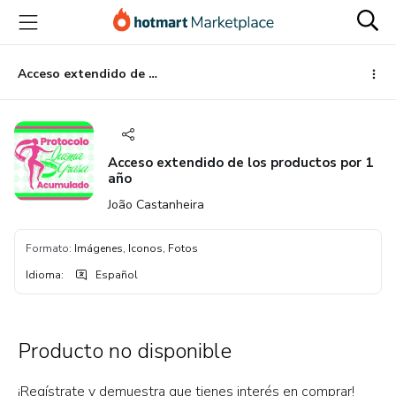
Ir
Ir
Ir
al
a
al
contenido
la
pie
principal
página
de
Acceso extendido de los productos por 1 año
de
página
pago
Acceso extendido de los productos por 1
año
João Castanheira
Formato
:
Imágenes, Iconos, Fotos
Idioma
:
Español
Producto no disponible
¡Regístrate y demuestra que tienes interés en comprar!