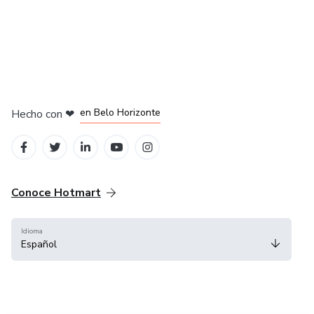
en Ciudad de México
en Bogotá
en Amsterdam
en Madrid
en Belo Horizonte
Hecho con
❤
Conoce Hotmart
Idioma
Español