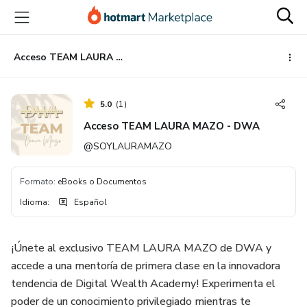
Ir
Ir
Ir
al
a
al
contenido
la
pie
principal
página
de
Acceso TEAM LAURA MAZO - DWA
de
página
pago
5.0
(
1
)
Acceso TEAM LAURA MAZO - DWA
@SOYLAURAMAZO
Formato
:
eBooks o Documentos
Idioma
:
Español
¡Únete al exclusivo TEAM LAURA MAZO de DWA y
accede a una mentoría de primera clase en la innovadora
tendencia de Digital Wealth Academy! Experimenta el
poder de un conocimiento privilegiado mientras te