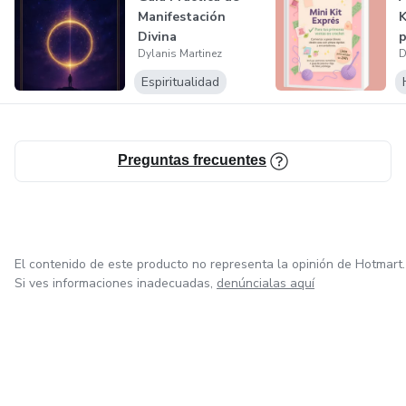
3️⃣ Manejo de rabietas y crisis sin gritos ni castigos
Manifestación
K
Divina
p
Dylanis Martinez
D
Guía clara para actuar antes, durante y después de una
Espiritualidad
crisis, acompañando desde la calma y el respeto.
Preguntas frecuentes
El contenido de este producto no representa la opinión de Hotmart.
Si ves informaciones inadecuadas,
denúncialas aquí