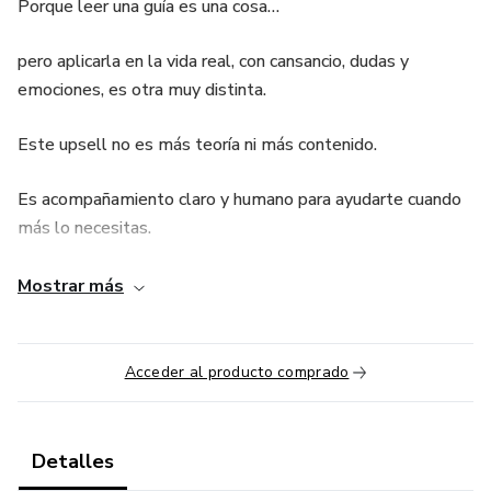
Porque leer una guía es una cosa…
pero aplicarla en la vida real, con cansancio, dudas y
emociones, es otra muy distinta.
Este upsell no es más teoría ni más contenido.
Es acompañamiento claro y humano para ayudarte cuando
más lo necesitas.
🧠 ¿Qué es este acompañamiento?
Mostrar más
Es un apoyo breve y práctico en formato de 3 videos
cortos, diseñados para darte seguridad y claridad al aplicar
Acceder al producto comprado
los protocolos, incluso cuando las cosas no salen como
esperabas.
Detalles
No necesitas experiencia previa.