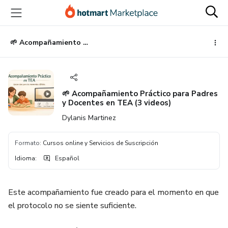
Ir
Ir
Ir
al
a
al
contenido
la
pie
principal
página
de
🌱 Acompañamiento Práctico para Padres y Docentes en TEA (3 videos)
de
página
pago
🌱 Acompañamiento Práctico para Padres
y Docentes en TEA (3 videos)
Dylanis Martinez
Formato
:
Cursos online y Servicios de Suscripción
Idioma
:
Español
Este acompañamiento fue creado para el momento en que
el protocolo no se siente suficiente.