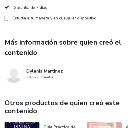
Garantía de 7 días
No necesitas hacerlo perfecto.
Estudia a tu manera y en cualquier dispositivo
Solo necesitas saber qué hacer en los momentos reales.
🎥 ¿Qué incluyen los 3 videos?
Más información sobre quien creó el
contenido
1️⃣ Cómo empezar sin miedo ni perfeccionismo
Aprende a iniciar el proceso sin presión, entendiendo qué
Dylanis Martinez
esperar los primeros días y cómo reducir la ansiedad del
1 Año Hotmarter
adulto.
2️⃣ Qué hacer cuando una estrategia no funciona
Otros productos de quien creó este
contenido
Descubre cómo observar, ajustar y adaptar sin sentir que
fracasaste ni abandonar el proceso.
Guía Práctica de