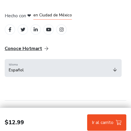
en Bogotá
en Amsterdam
en Madrid
en Ciudad de México
Hecho con
❤
en Belo Horizonte
Conoce Hotmart
Idioma
Español
FAQ
Términos
Privacidad
Cookies
$12.99
Ir al carrito
Hotmart — 2011-2026 © Todos los derechos reservados.