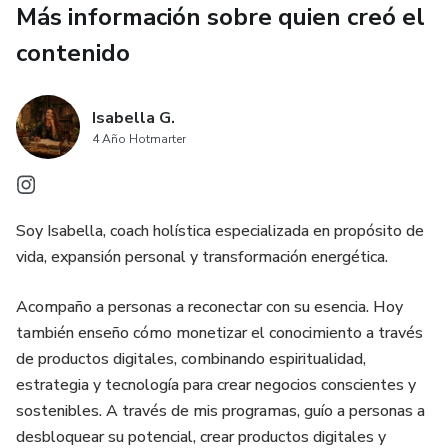
Más información sobre quien creó el
Estás cansada de intentar y volver al mismo punto.
contenido
Entonces este método es para ti.
A través de este planificador, vas a:
Isabella G.
4 Año Hotmarter
Reprogramar tus creencias limitantes desde la raíz
Ordenar tu energía mental, emocional y espiritual
Soy Isabella, coach holística especializada en propósito de
vida, expansión personal y transformación energética.
Activar tu poder de atracción de forma consciente
Acompaño a personas a reconectar con su esencia. Hoy
Pasar de la intención a la acción con ejercicios prácticos
también enseño cómo monetizar el conocimiento a través
de productos digitales, combinando espiritualidad,
Crear resultados reales, medibles y sostenibles
estrategia y tecnología para crear negocios conscientes y
sostenibles. A través de mis programas, guío a personas a
Esto no es magia.
desbloquear su potencial, crear productos digitales y