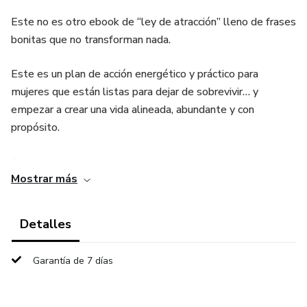
Este no es otro ebook de “ley de atracción” lleno de frases
bonitas que no transforman nada.
Este es un plan de acción energético y práctico para
mujeres que están listas para dejar de sobrevivir… y
empezar a crear una vida alineada, abundante y con
propósito.
Si sientes que:
Mostrar más
Sabes mucho de manifestación pero no ves resultados
reales
Detalles
Te saboteas justo cuando estás por avanzar
Garantía de 7 días
Te cuesta sostener energía, enfoque y claridad