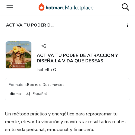
Ir
Ir
Ir
al
a
al
contenido
la
pie
principal
página
de
ACTIVA TU PODER DE ATRACCIÓN Y DISEÑA LA VIDA QUE DESEAS
de
página
pago
ACTIVA TU PODER DE ATRACCIÓN Y
DISEÑA LA VIDA QUE DESEAS
Isabella G.
Formato
:
eBooks o Documentos
Idioma
:
Español
Un método práctico y energético para reprogramar tu
mente, elevar tu vibración y manifestar resultados reales
en tu vida personal, emocional y financiera.