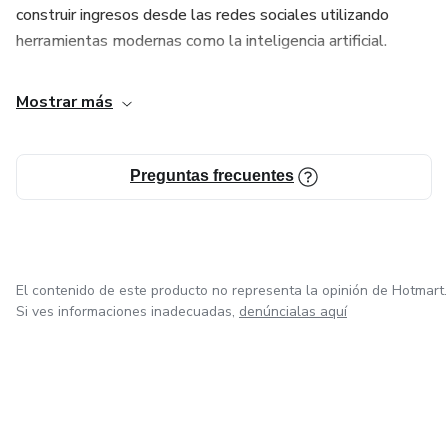
construir ingresos desde las redes sociales utilizando
Es alineación + intención + acción dirigida.
herramientas modernas como la inteligencia artificial.
Y cuando eso se activa… tu realidad cambia.
Mostrar más
No estás fallando en manifestar…
estás manifestando desde una versión que aún no está al
Preguntas frecuentes
✔ Claridad total sobre lo que realmente quieres
manifestar
✔ Liberación de bloqueos emocionales y mentales
El contenido de este producto no representa la opinión de Hotmart.
Si ves informaciones inadecuadas,
denúncialas aquí
✔ Aumento de tu energía, motivación y enfoque
✔ Conexión profunda contigo misma y tu propósito.
La vida que quieres no está lejos.