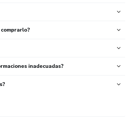
 comprarlo?
ormaciones inadecuadas?
s?