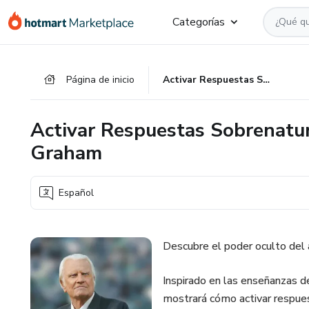
Ir
Ir
Ir
Categorías
al
a
al
contenido
la
pie
principal
página
de
Página de inicio
Activar Respuestas Sobrenaturales en el Ayuno con Billy Graham
de
página
pago
Activar Respuestas Sobrenatur
Graham
Español
Descubre el poder oculto del 
Inspirado en las enseñanzas d
mostrará cómo activar respues