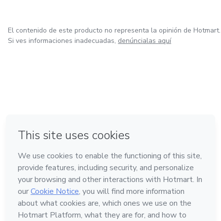
El contenido de este producto no representa la opinión de Hotmart.
Si ves informaciones inadecuadas,
denúncialas aquí
en Ciudad de México
en Bogotá
en Amsterdam
en Madrid
en Belo Horizonte
Hecho con
❤
Conoce Hotmart
Idioma