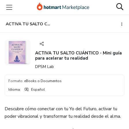
Ir
Ir
Ir
al
a
al
contenido
la
pie
principal
página
de
ACTIVA TU SALTO CUÁNTICO - Mini guía para acelerar tu realidad
de
página
pago
ACTIVA TU SALTO CUÁNTICO - Mini guía
para acelerar tu realidad
DPSM Lab
Formato
:
eBooks o Documentos
Idioma
:
Español
Descubre cómo conectar con tu Yo del Futuro, activar tu
poder vibracional y transformar tu realidad desde el alma.