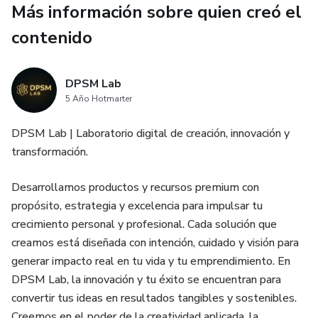
✅ Audio guiado para conectar con tu Yo Cuántico
Más información sobre quien creó el
contenido
💫 Precio especial: $3 USD
✅ Acceso inmediato
DPSM Lab
5 Año Hotmarter
✅ Complemento perfecto para tu ebook principal
DPSM Lab | Laboratorio digital de creación, innovación y
✅ Disponible solo con esta compra
transformación.
Haz clic para agregar esta poderosa herramienta a tu
Desarrollamos productos y recursos premium con
pedido y comienza a manifestar desde el alma.
propósito, estrategia y excelencia para impulsar tu
crecimiento personal y profesional. Cada solución que
creamos está diseñada con intención, cuidado y visión para
generar impacto real en tu vida y tu emprendimiento. En
DPSM Lab, la innovación y tu éxito se encuentran para
convertir tus ideas en resultados tangibles y sostenibles.
Creemos en el poder de la creatividad aplicada, la