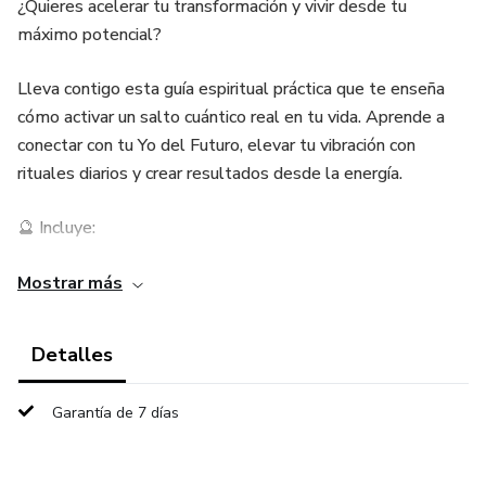
¿Quieres acelerar tu transformación y vivir desde tu
máximo potencial?
Lleva contigo esta guía espiritual práctica que te enseña
cómo activar un salto cuántico real en tu vida. Aprende a
conectar con tu Yo del Futuro, elevar tu vibración con
rituales diarios y crear resultados desde la energía.
🔮 Incluye:
✅ Mini guía PDF
Mostrar más
✅ Ejercicio diario de alineación vibracional
Detalles
✅ Ritual cuántico de 5 minutos
Garantía de 7 días
✅ Checklist de señales energéticas