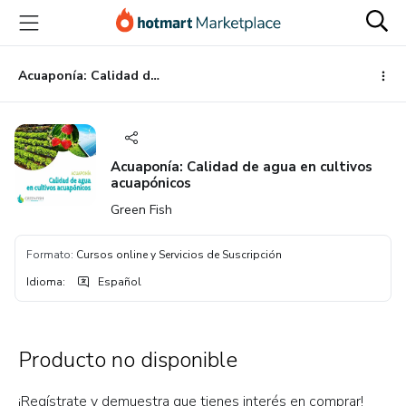
Ir
Ir
Ir
al
a
al
contenido
la
pie
principal
página
de
Acuaponía: Calidad de agua en cultivos acuapónicos
de
página
pago
Acuaponía: Calidad de agua en cultivos
acuapónicos
Green Fish
Formato
:
Cursos online y Servicios de Suscripción
Idioma
:
Español
Producto no disponible
¡Regístrate y demuestra que tienes interés en comprar!