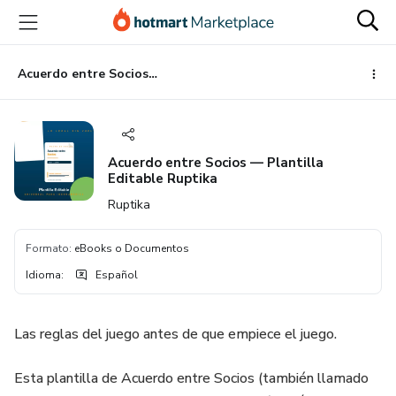
Ir
Ir
Ir
al
a
al
contenido
la
pie
principal
página
de
Acuerdo entre Socios — Plantilla Editable Ruptika
de
página
pago
Acuerdo entre Socios — Plantilla
Editable Ruptika
Ruptika
Formato
:
eBooks o Documentos
Idioma
:
Español
Las reglas del juego antes de que empiece el juego.
Esta plantilla de Acuerdo entre Socios (también llamado