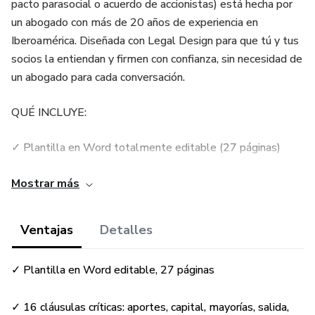
pacto parasocial o acuerdo de accionistas) está hecha por
un abogado con más de 20 años de experiencia en
Iberoamérica. Diseñada con Legal Design para que tú y tus
socios la entiendan y firmen con confianza, sin necesidad de
un abogado para cada conversación.
QUÉ INCLUYE:
✓ Plantilla en Word totalmente editable (27 páginas)
✓ Cubre las 16 cláusulas críticas: aportes, capital, roles,
Mostrar más
mayorías, salida, valoración, conflictos
Ventajas
Detalles
✓ Cláusulas opcionales: vesting, deadlock, no captación de
talento
✓ Plantilla en Word editable, 27 páginas
✓ BANCO de 14 cláusulas opcionales en 6 familias
✓ 16 cláusulas críticas: aportes, capital, mayorías, salida,
(protección minoritarios, salida, gobierno, inversionistas,