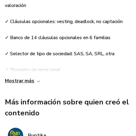
sociedades familiares, patrimoniales)
valoración
✓ Selector de tipo de sociedad: S.A.S., S.A., S.R.L./S.L., otra
✓ Cláusulas opcionales: vesting, deadlock, no captación
✓ Glosarios laterales explicando conceptos: tag along,
✓ Banco de 14 cláusulas opcionales en 6 familias
drag along, vesting, EBITDA
✓ Selector de tipo de sociedad: SAS, SA, SRL, otra
✓ Checklist antes de firmar
✓ Glosarios sin jerga legal
✓ Adaptable a cualquier país de Iberoamérica
Mostrar más
✓ Checklist antes de firmar
CÓMO SE USA:
Más información sobre quien creó el
✓ Universal para Iberoamérica
1. Descargas Word + PDF
contenido
✓ Acceso de por vida a actualizaciones
2. Marca tu tipo de sociedad y jurisdicción
3. Llena la tabla de socios y aportes
Ruptika