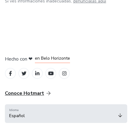
Si ves informaciones inadecuadas,
denúncialas aquí
en Ciudad de México
en Bogotá
en Amsterdam
en Madrid
en Belo Horizonte
Hecho con
❤
Conoce Hotmart
Idioma
Español