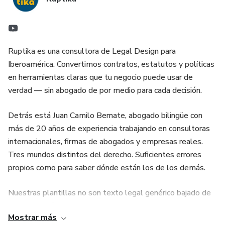
4. Decide qué cláusulas opcionales incluir
5. Revisa el checklist y firma con todos los socios
Ruptika es una consultora de Legal Design para
Iberoamérica. Convertimos contratos, estatutos y políticas
Convierte la conversación más importante con tus socios
en herramientas claras que tu negocio puede usar de
en un documento que evita los pleitos de mañana.
verdad — sin abogado de por medio para cada decisión.
Lo Legal Sin Vueltas.
Detrás está Juan Camilo Bernate, abogado bilingüe con
más de 20 años de experiencia trabajando en consultoras
internacionales, firmas de abogados y empresas reales.
Tres mundos distintos del derecho. Suficientes errores
propios como para saber dónde están los de los demás.
Nuestras plantillas no son texto legal genérico bajado de
Google. Están diseñadas para entenderse, personalizarse y
Mostrar más
firmarse en minutos. Adaptables a cualquier país de