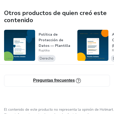
Iberoamérica.
Otros productos de quien creó este
Lo legal no es un obstáculo. Es tu ventaja. Lo Legal Sin
contenido
Vueltas.
Política de
A
Protección de
C
Datos — Plantilla
(
Ruptika
R
Editable Ruptika
E
Derecho
Preguntas frecuentes
El contenido de este producto no representa la opinión de Hotmart.