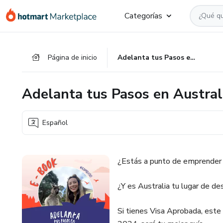
Ir
Ir
Ir
Categorías
al
a
al
contenido
la
pie
principal
página
de
Página de inicio
Adelanta tus Pasos en Australia by Cami.leoo
de
página
pago
Adelanta tus Pasos en Austral
Español
¿Estás a punto de emprender 
¿Y es Australia tu lugar de des
Si tienes Visa Aprobada, este 