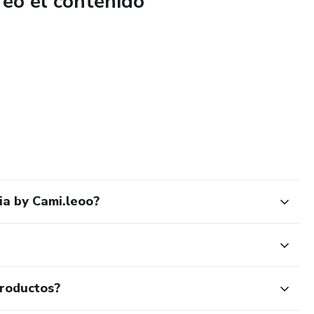
reó el contenido
ia by Cami.leoo?
productos?