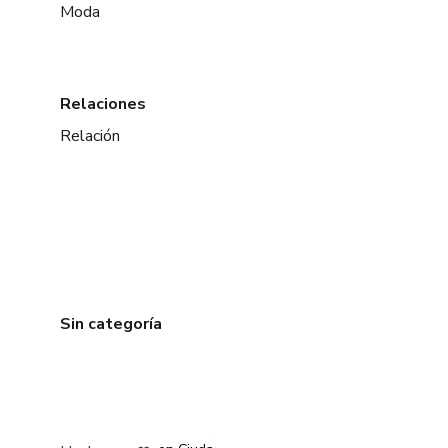
Moda
Relaciones
Relación
Sin categoría
en Bogotá
en Amsterdam
en Madrid
en Ciudad de México