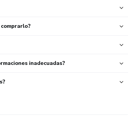
 comprarlo?
ormaciones inadecuadas?
s?