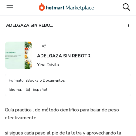
Ir
Ir
Ir
al
a
al
contenido
la
pie
principal
página
de
ADELGAZA SIN REBOTR
de
página
pago
ADELGAZA SIN REBOTR
Yina Dávila
Formato
:
eBooks o Documentos
Idioma
:
Español
Guía practica , de método científico para bajar de peso
efectivamente.
si sigues cada paso al pie de la letra y aprovechando la