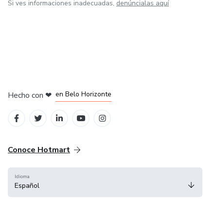
Si ves informaciones inadecuadas,
denúncialas aquí
en Ciudad de México
en Bogotá
en Amsterdam
en Madrid
en Belo Horizonte
Hecho con
❤
Conoce Hotmart
Idioma
Español