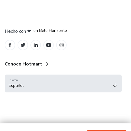
en Ciudad de México
en Bogotá
en Amsterdam
en Madrid
en Belo Horizonte
Hecho con
❤
Conoce Hotmart
Idioma
Español