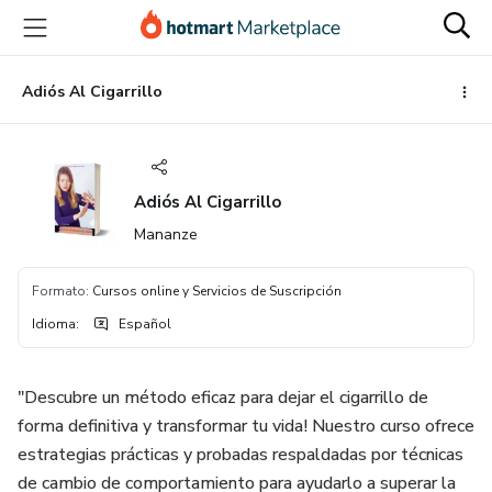
Ir
Ir
Ir
al
a
al
contenido
la
pie
principal
página
de
Adiós Al Cigarrillo
de
página
pago
Adiós Al Cigarrillo
Mananze
Formato
:
Cursos online y Servicios de Suscripción
Idioma
:
Español
"Descubre un método eficaz para dejar el cigarrillo de
forma definitiva y transformar tu vida! Nuestro curso ofrece
estrategias prácticas y probadas respaldadas por técnicas
de cambio de comportamiento para ayudarlo a superar la