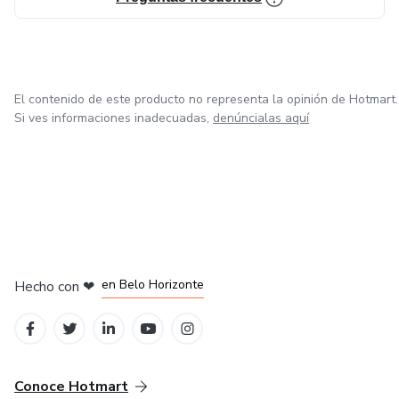
El contenido de este producto no representa la opinión de Hotmart.
Si ves informaciones inadecuadas,
denúncialas aquí
en Ciudad de México
en Bogotá
en Amsterdam
en Madrid
en Belo Horizonte
Hecho con
❤
Conoce Hotmart