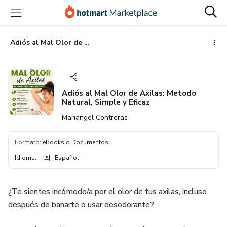
Ir
Ir
Ir
al
a
al
contenido
la
pie
principal
página
de
Adiós al Mal Olor de Axilas: Metodo Natural, Simple y Eficaz
de
página
pago
Adiós al Mal Olor de Axilas: Metodo
Natural, Simple y Eficaz
Mariangel Contreras
Formato
:
eBooks o Documentos
Idioma
:
Español
¿Te sientes incómodo/a por el olor de tus axilas, incluso
después de bañarte o usar desodorante?