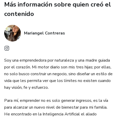
Más información sobre quien creó el
todo el día
contenido
✔️ Consejos de alimentación y hábitos que influyen
directamente en el olor
Mariangel Contreras
Soy una emprendedora por naturaleza y una madre guiada
por el corazón. Mi motor diario son mis tres hijas; por ellas,
no solo busco construir un negocio, sino diseñar un estilo de
vida que les permita ver que los límites no existen cuando
hay visión, fe y esfuerzo.
Para mí, emprender no es solo generar ingresos, es la vía
para alcanzar un nuevo nivel de bienestar para mi familia.
He encontrado en la Inteligencia Artificial el aliado