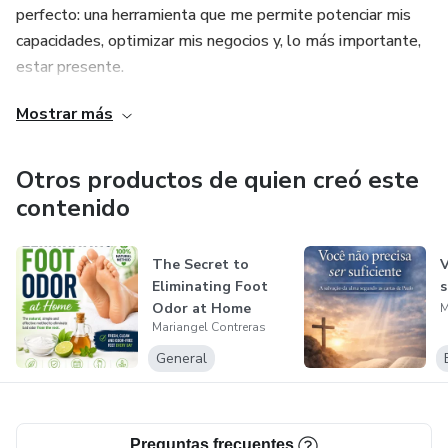
perfecto: una herramienta que me permite potenciar mis
capacidades, optimizar mis negocios y, lo más importante,
estar presente.
Mostrar más
Gracias a la tecnología, he logrado el equilibrio que siempre
busqué: ser la profesional innovadora que lidera proyectos
y, al mismo tiempo, la madre dedicada que mis hijas
Otros productos de quien creó este
necesitan.
contenido
"Transformando la innovación en legado y el trabajo en
The Secret to
V
tiempo de calidad."
Eliminating Foot
s
Odor at Home
M
Mariangel Contreras
General
Preguntas frecuentes