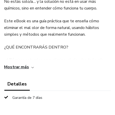
No estás solo/a… y la solución no está en usar más
químicos, sino en entender cómo funciona tu cuerpo.
Este eBook es una guía práctica que te enseña cómo
eliminar el mal olor de forma natural, usando hábitos
simples y métodos que realmente funcionan.
¿QUÉ ENCONTRARÁS DENTRO?
✔️ Técnicas naturales para eliminar el olor desde la raíz
Mostrar más
✔️ Desodorantes caseros efectivos con ingredientes
simples
Detalles
✔️ Errores comunes que están empeorando el problema (y
Garantía de 7 días
cómo evitarlos)
✔️ Rutina diaria fácil de seguir para mantenerte fresco/a