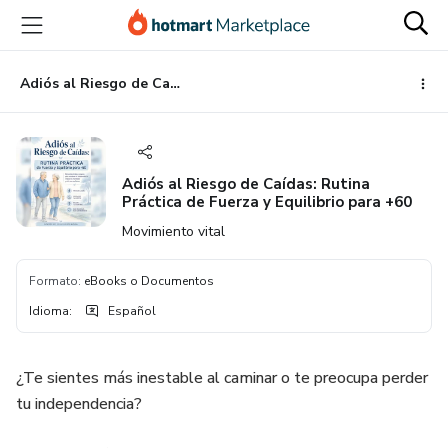
Ir
Ir
Ir
al
a
al
contenido
la
pie
principal
página
de
Adiós al Riesgo de Caídas: Rutina Práctica de Fuerza y Equilibrio para +60
de
página
pago
Adiós al Riesgo de Caídas: Rutina
Práctica de Fuerza y Equilibrio para +60
Movimiento vital
Formato
:
eBooks o Documentos
Idioma
:
Español
¿Te sientes más inestable al caminar o te preocupa perder
tu independencia?