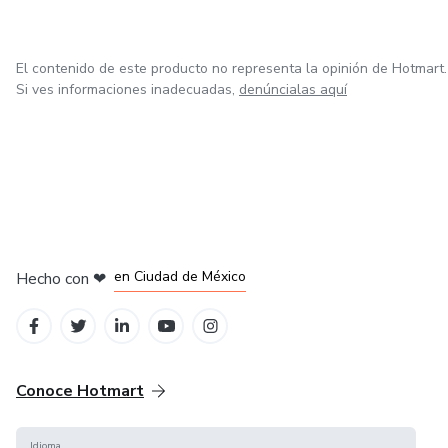
El contenido de este producto no representa la opinión de Hotmart.
Si ves informaciones inadecuadas,
denúncialas aquí
en Bogotá
en Amsterdam
en Madrid
en Ciudad de México
Hecho con
❤
en Belo Horizonte
Conoce Hotmart
Idioma