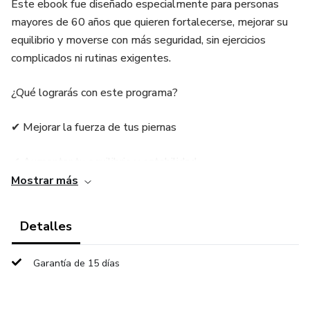
Este ebook fue diseñado especialmente para personas
mayores de 60 años que quieren fortalecerse, mejorar su
equilibrio y moverse con más seguridad, sin ejercicios
complicados ni rutinas exigentes.
¿Qué lograrás con este programa?
✔ Mejorar la fuerza de tus piernas
✔ Aumentar tu equilibrio y estabilidad
Mostrar más
✔ Reducir el riesgo de caídas
Detalles
✔ Caminar con más seguridad
Garantía de 15 días
✔ Tener más energía en tu día a día
✔ Mantener tu independencia por más tiempo