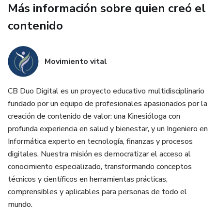
Más información sobre quien creó el
¿Qué incluye?
contenido
✔ Evaluación inicial para conocer tu nivel
Movimiento vital
✔ Ejercicios simples, seguros y explicados paso a paso
✔ Rutinas de fuerza, equilibrio, movilidad y resistencia
CB Duo Digital es un proyecto educativo multidisciplinario
fundado por un equipo de profesionales apasionados por la
✔ Programa progresivo de 8 semanas
creación de contenido de valor: una Kinesióloga con
profunda experiencia en salud y bienestar, y un Ingeniero en
✔ Todo adaptado para realizar en casa
Informática experto en tecnología, finanzas y procesos
digitales. Nuestra misión es democratizar el acceso al
¿Para quién es?
conocimiento especializado, transformando conceptos
técnicos y científicos en herramientas prácticas,
✔ Personas mayores de 60 años
comprensibles y aplicables para personas de todo el
mundo.
✔ Personas con miedo a caer