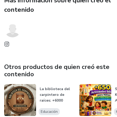
Más información sobre quien creó el
contenido
Otros productos de quien creó este
contenido
La biblioteca del
S
carpintero de
K
raíces: +6000
A
proyectos list...
B
Educación