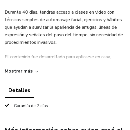
Durante 40 días, tendrás acceso a clases en video con
técnicas simples de automasaje facial, ejercicios y hábitos
que ayudan a suavizar la apariencia de arrugas, líneas de
expresión y señales del paso del tiempo, sin necesidad de
procedimientos invasivos.
El contenido fue desarrollado para aplicarse en casa,
incluso si nunca has realizado ningún tipo de cuidado facial
Mostrar más
antes. Todo explicado de manera clara, directa y fácil de
seguir.
Detalles
Garantía de 7 días