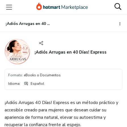
Ir
Ir
Ir
al
a
al
contenido
la
pie
principal
página
de
¡Adiós Arrugas en 40 Días! Express
de
página
pago
¡Adiós Arrugas en 40 Días! Express
Formato
:
eBooks o Documentos
Idioma
:
Español
¡Adiós Arrugas 40 Días! Express es un método práctico y
accesible creado para mujeres que desean cuidar su
apariencia de forma natural, elevar su autoestima y
recuperar la confianza frente al espejo.