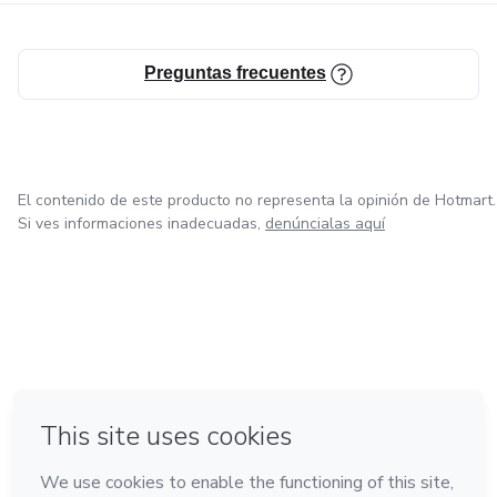
Preguntas frecuentes
El contenido de este producto no representa la opinión de Hotmart.
Si ves informaciones inadecuadas,
denúncialas aquí
en Bogotá
en Amsterdam
en Madrid
en Ciudad de México
Hecho con
❤
en Belo Horizonte