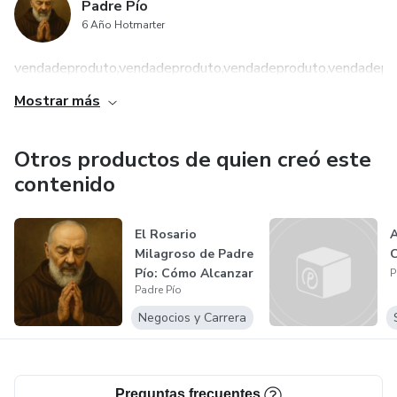
Padre Pío
6 Año Hotmarter
vendadeproduto,vendadeproduto,vendadeproduto,vendadepro
Mostrar más
Otros productos de quien creó este
contenido
El Rosario
A
Milagroso de Padre
C
Pío: Cómo Alcanzar
P
Padre Pío
Protección,...
Negocios y Carrera
Preguntas frecuentes