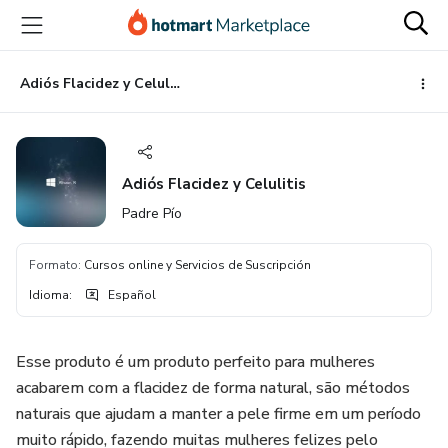
Ir
Ir
Ir
al
a
al
contenido
la
pie
principal
página
de
Adiós Flacidez y Celulitis
de
página
pago
Adiós Flacidez y Celulitis
Padre Pío
Formato
:
Cursos online y Servicios de Suscripción
Idioma
:
Español
Esse produto é um produto perfeito para mulheres
acabarem com a flacidez de forma natural, são métodos
naturais que ajudam a manter a pele firme em um período
muito rápido, fazendo muitas mulheres felizes pelo