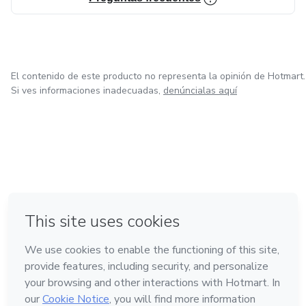
El contenido de este producto no representa la opinión de Hotmart.
Si ves informaciones inadecuadas,
denúncialas aquí
en Ciudad de México
en Bogotá
en Amsterdam
en Madrid
en Belo Horizonte
Hecho con
❤
Conoce Hotmart