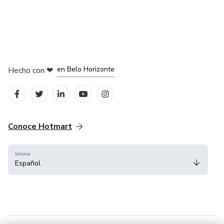
en Ciudad de México
en Bogotá
en Amsterdam
en Madrid
en Belo Horizonte
Hecho con
❤
Conoce Hotmart
Idioma
Español