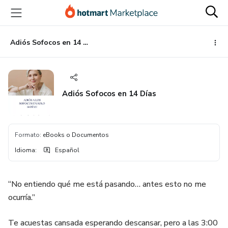
Ir
Ir
Ir
al
a
al
contenido
la
pie
principal
página
de
Adiós Sofocos en 14 Días
de
página
pago
Adiós Sofocos en 14 Días
Formato
:
eBooks o Documentos
Idioma
:
Español
“No entiendo qué me está pasando… antes esto no me
ocurría.”
Te acuestas cansada esperando descansar, pero a las 3:00