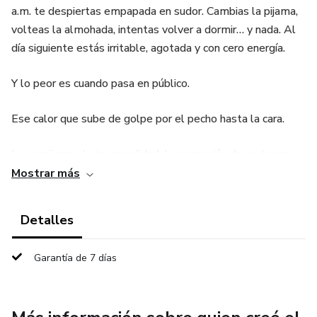
a.m. te despiertas empapada en sudor. Cambias la pijama,
volteas la almohada, intentas volver a dormir… y nada. Al
día siguiente estás irritable, agotada y con cero energía.
Y lo peor es cuando pasa en público.
Ese calor que sube de golpe por el pecho hasta la cara.
La vergüenza. La incomodidad. La sensación de no tener
control.
Mostrar más
Has buscado en Google. Has probado dejar el café. Tal vez
Detalles
compraste algún suplemento. Pero nadie te dio un plan
claro y estructurado que te diga exactamente qué hacer.
Garantía de 7 días
Y empiezas a pensar:
“¿Será que tengo que resignarme a vivir así?”