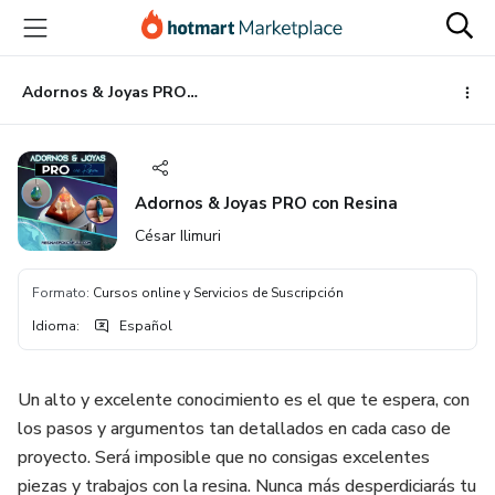
Ir
Ir
Ir
al
a
al
contenido
la
pie
principal
página
de
Adornos & Joyas PRO con Resina
de
página
pago
Adornos & Joyas PRO con Resina
César Ilimuri
Formato
:
Cursos online y Servicios de Suscripción
Idioma
:
Español
Un alto y excelente conocimiento es el que te espera, con
los pasos y argumentos tan detallados en cada caso de
proyecto. Será imposible que no consigas excelentes
piezas y trabajos con la resina. Nunca más desperdiciarás tu