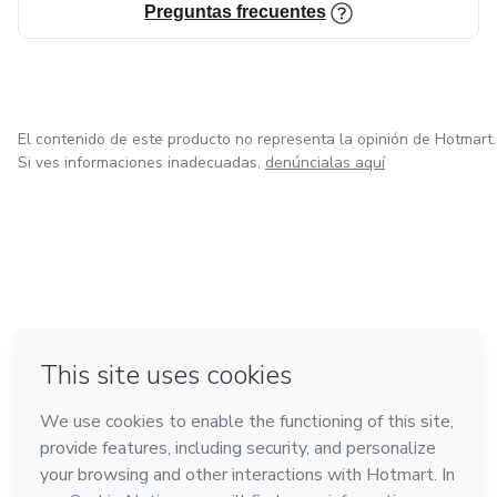
Preguntas frecuentes
El contenido de este producto no representa la opinión de Hotmart.
Si ves informaciones inadecuadas,
denúncialas aquí
en Ciudad de México
en Bogotá
en Amsterdam
en Madrid
en Belo Horizonte
Hecho con
❤