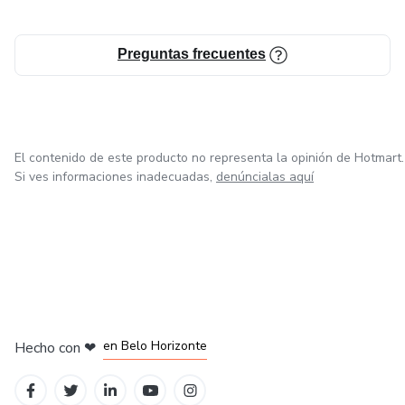
Preguntas frecuentes
El contenido de este producto no representa la opinión de Hotmart.
Si ves informaciones inadecuadas,
denúncialas aquí
en Ciudad de México
en Bogotá
en Amsterdam
en Madrid
en Belo Horizonte
Hecho con
❤