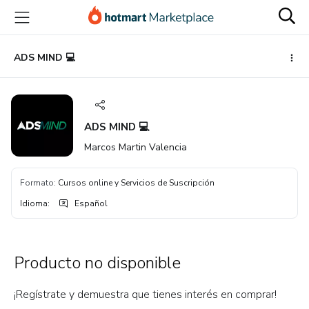
Ir
Ir
Ir
al
a
al
contenido
la
pie
principal
página
de
ADS MIND 💻
de
página
pago
ADS MIND 💻
Marcos Martin Valencia
Formato
:
Cursos online y Servicios de Suscripción
Idioma
:
Español
Producto no disponible
¡Regístrate y demuestra que tienes interés en comprar!