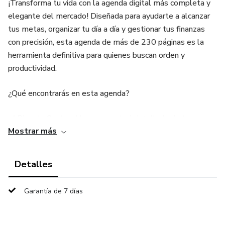
¡Transforma tu vida con la agenda digital más completa y
elegante del mercado! Diseñada para ayudarte a alcanzar
tus metas, organizar tu día a día y gestionar tus finanzas
con precisión, esta agenda de más de 230 páginas es la
herramienta definitiva para quienes buscan orden y
productividad.
¿Qué encontrarás en esta agenda?
✅ Plan de Gastos: Lleva un control detallado de tus
Mostrar más
ingresos y egresos para mejorar tu estabilidad financiera.
✅ Vision Board: Diseña el año de tus sueños y mantente
Detalles
enfocada en lo que realmente importa.
Garantía de 7 días
✅ Planificación Anual: Define tus objetivos y desglózalos
en pasos concretos.