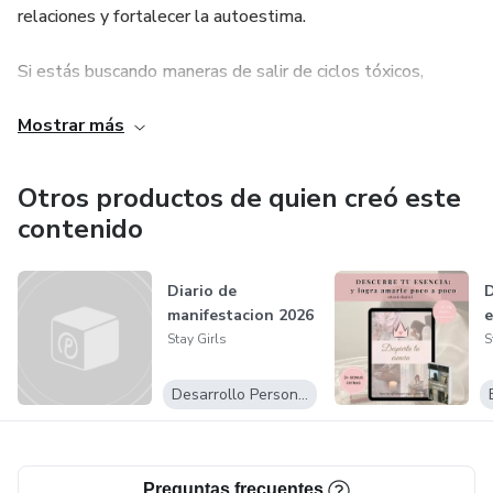
relaciones y fortalecer la autoestima.
✔️ Emprendedoras y estudiantes que buscan equilibrio y
organización.
Si estás buscando maneras de salir de ciclos tóxicos,
establecer límites saludables, o simplemente mejorar tu
✔️ Amantes de la planificación y la productividad.
Mostrar más
bienestar, estás en el lugar adecuado. Mi enfoque es
simple pero poderoso: crear conciencia, tomar acción y vivir
✔️ Personas que desean llevar un control financiero
con propósito.
Otros productos de quien creó este
eficiente.
contenido
¡Haz que este sea tu año más organizado y exitoso! 🚀
Diario de
D
manifestacion 2026
e
Stay Girls
S
Desarrollo Personal
Preguntas frecuentes