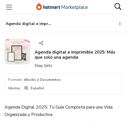
Ir
Ir
Ir
al
a
al
contenido
la
pie
principal
página
de
Agenda digital e imprimible 2025: Más que solo una agenda
de
página
pago
Agenda digital e imprimible 2025: Más
que solo una agenda
Stay Girls
Formato
:
eBooks o Documentos
Idioma
:
Español
Agenda Digital 2025: Tu Guía Completa para una Vida
Organizada y Productiva