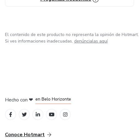
El contenido de este producto no representa la opinión de Hotmart.
Si ves informaciones inadecuadas,
denúncialas aquí
en Ciudad de México
en Bogotá
en Amsterdam
en Madrid
en Belo Horizonte
Hecho con
❤
Conoce Hotmart