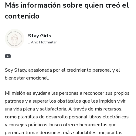
Más información sobre quien creó el
✅ Organización Diaria: Optimiza tu tiempo con espacios
dedicados para tus tareas y prioridades.
contenido
✅ Checklist Mensual: No dejes nada al azar, con un
sistema de seguimiento para cada mes.
Stay Girls
1 Año Hotmarter
✅ Checklist de Limpieza del Hogar: Mantén tu espacio
impecable con recordatorios organizados.
Soy Stacy, apasionada por el crecimiento personal y el
✅ Diseño Elegante y Minimalista: Perfecto para imprimir o
bienestar emocional.
usar digitalmente en cualquier dispositivo.
Mi misión es ayudar a las personas a reconocer sus propios
✅ Acceso Exclusivo a un Grupo de WhatsApp: Conéctate
patrones y a superar los obstáculos que les impiden vivir
con una comunidad que comparte tus mismos objetivos y
una vida plena y satisfactoria. A través de mis recursos,
motívate cada día.
como plantillas de desarrollo personal, libros electrónicos
y consejos prácticos, busco ofrecer herramientas que
Ideal para:
permitan tomar decisiones más saludables, mejorar las