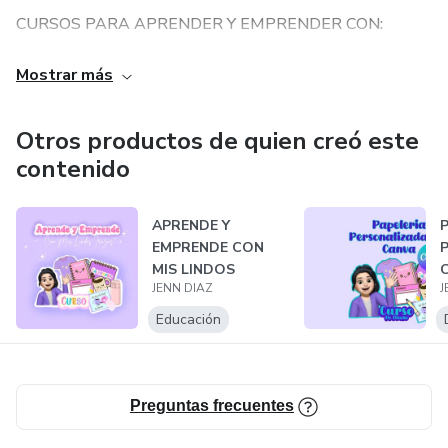
CURSOS PARA APRENDER Y EMPRENDER CON:
Agendas
Mostrar más
Calendarios
Otros productos de quien creó este
contenido
Sublimacion
Restauración y personalización de Biblias
APRENDE Y
EMPRENDE CON
MIS LINDOS
Cajas de cartón de lujo
JENN DIAZ
J
TRAZOS
Educación
Club Artístico: Donde recibirás cada mes un banco de
imágenes para usar en tus creaciones y/o en tus redes
sociales creando los post mas lindos.
Preguntas frecuentes