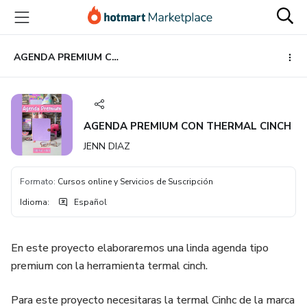
Ir
Ir
Ir
al
a
al
contenido
la
pie
principal
página
de
AGENDA PREMIUM CON THERMAL CINCH
de
página
pago
AGENDA PREMIUM CON THERMAL CINCH
JENN DIAZ
Formato
:
Cursos online y Servicios de Suscripción
Idioma
:
Español
En este proyecto elaboraremos una linda agenda tipo
premium con la herramienta termal cinch.
Para este proyecto necesitaras la termal Cinhc de la marca