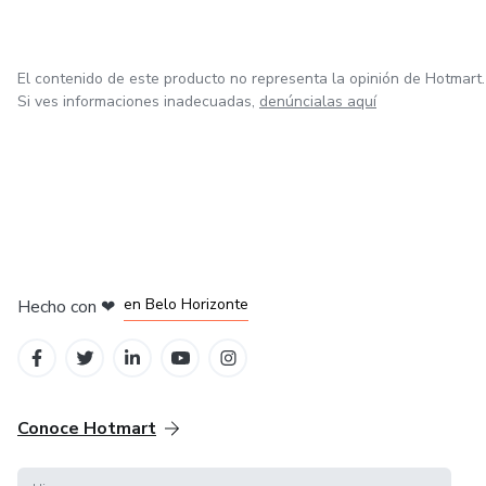
El contenido de este producto no representa la opinión de Hotmart.
Si ves informaciones inadecuadas,
denúncialas aquí
en Ciudad de México
en Bogotá
en Amsterdam
en Madrid
en Belo Horizonte
Hecho con
❤
Conoce Hotmart