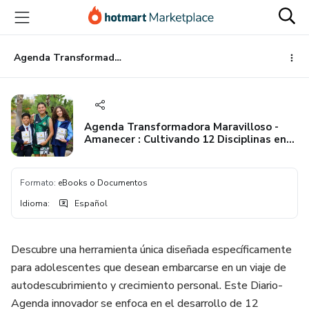
Ir
Ir
Ir
al
a
al
contenido
la
pie
principal
página
de
Agenda Transformadora Maravilloso -Amanecer : Cultivando 12 Disciplinas en la Adolescencia
de
página
pago
Agenda Transformadora Maravilloso -
Amanecer : Cultivando 12 Disciplinas en
la Adolescencia
Formato
:
eBooks o Documentos
Idioma
:
Español
Descubre una herramienta única diseñada específicamente
para adolescentes que desean embarcarse en un viaje de
autodescubrimiento y crecimiento personal. Este Diario-
Agenda innovador se enfoca en el desarrollo de 12