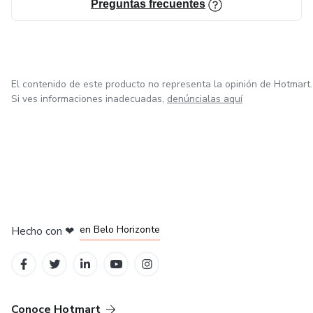
Preguntas frecuentes
El contenido de este producto no representa la opinión de Hotmart.
Si ves informaciones inadecuadas,
denúncialas aquí
en Ciudad de México
en Bogotá
en Amsterdam
en Madrid
en Belo Horizonte
Hecho con
❤
Conoce Hotmart