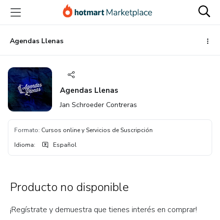
Ir
Ir
Ir
al
a
al
contenido
la
pie
principal
página
de
Agendas Llenas
de
página
pago
Agendas Llenas
Jan Schroeder Contreras
Formato
:
Cursos online y Servicios de Suscripción
Idioma
:
Español
Producto no disponible
¡Regístrate y demuestra que tienes interés en comprar!