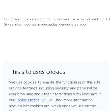
El contenido de este producto no representa la opinión de Hotmart.
Si ves informaciones inadecuadas,
denúncialas aquí
en Bogotá
en Amsterdam
en Madrid
en Ciudad de México
Hecho con
❤
en Belo Horizonte
Conoce Hotmart