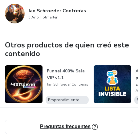
Jan Schroeder Contreras
5 Año Hotmarter
Otros productos de quien creó este
contenido
Funnel 400% Sala
A
VIP v1.1
p
c
Jan Schroeder Contreras
J
i
Emprendimiento Digital
Preguntas frecuentes