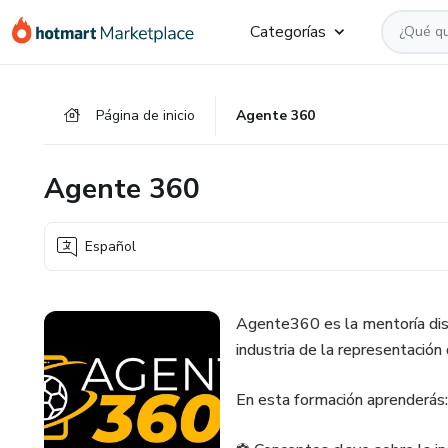
Ir
Ir
Ir
Categorías
al
a
al
contenido
la
pie
principal
página
de
Página de inicio
Agente 360
de
página
pago
Agente 360
Español
Agente360 es la mentoría dise
industria de la representación d
En esta formación aprenderás: