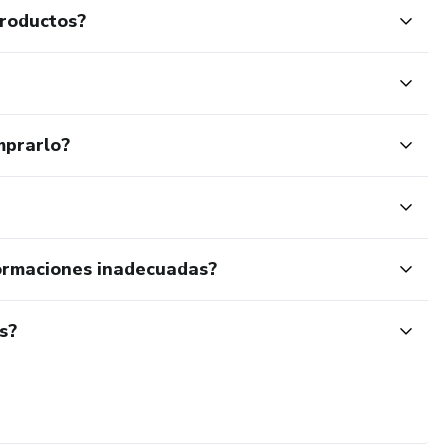
productos?
mprarlo?
ormaciones inadecuadas?
s?