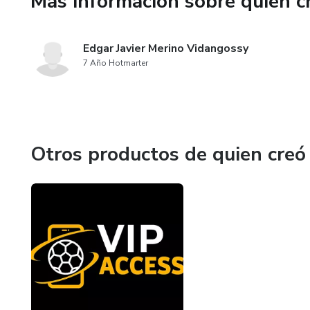
Más información sobre quien c
Si quieres dejar de ser un e
esta es tu oportunidad.
Edgar Javier Merino Vidangossy
7 Año Hotmarter
Otros productos de quien creó