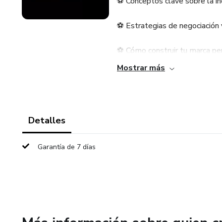
⚽ Conceptos clave sobre la in
⚽ Estrategias de negociación y
⚽ Cómo construir tu marca pe
Mostrar más
⚽ Aplicar lo aprendido en prá
Además, formarás parte de una
crecimiento colectivo son la b
Detalles
Tendrás acceso a sesiones en v
Garantía de 7 días
puedas transformar tu pasión p
Nuestra filosofía:
"Por más y mejor, siempre 👊