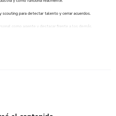
dustria y cómo funciona realmente.
 scouting para detectar talento y cerrar acuerdos.
rsonal como agente y destacar frente a los demás.
cticas reales con el acompañamiento de expertos.
 comunidad donde el respeto, la colaboración y el
ase.
ivo, grupos de discusión y ejercicios prácticos para que
or el fútbol en una carrera profesional con futuro.
🏼"