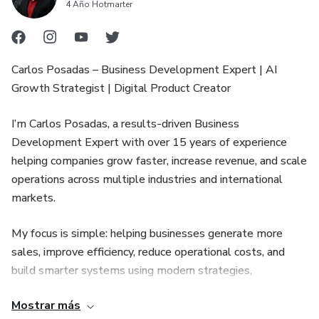
4 Año Hotmarter
• Problemas de transmisión y propulsión
• Recomendaciones de mantenimiento preventivo
Carlos Posadas – Business Development Expert | AI
Growth Strategist | Digital Product Creator
• Procedimientos de reparación paso a paso
I’m Carlos Posadas, a results-driven Business
Esto no es solo un chatbot — es un sistema profesional
Development Expert with over 15 years of experience
de diagnóstico marino diseñado para ayudar a reparar
helping companies grow faster, increase revenue, and scale
embarcaciones más rápido, reducir errores, mejorar la
operations across multiple industries and international
eficiencia del taller y aumentar la rentabilidad.
markets.
My focus is simple: helping businesses generate more
sales, improve efficiency, reduce operational costs, and
build smarter systems using modern strategies,
automation, AI solutions, and high-performance business
Mostrar más
development frameworks.