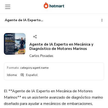
Ir
Ir
Ir
al
a
al
contenido
la
pie
principal
página
de
Agente de IA Experto en Mecánica y Diagnóstico de Motores Marinos
de
página
pago
Agente de IA Experto en Mecánica y
Diagnóstico de Motores Marinos
Carlos Posadas
Formato
:
category.agent.name
Idioma
:
Español
El **Agente de IA Experto en Mecánica de Motores
Marinos** es un asistente avanzado de diagnóstico marino
diseñado para ayudar a mecánicos de embarcaciones,