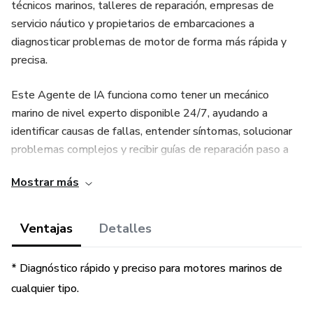
técnicos marinos, talleres de reparación, empresas de
servicio náutico y propietarios de embarcaciones a
diagnosticar problemas de motor de forma más rápida y
precisa.
Este Agente de IA funciona como tener un mecánico
marino de nivel experto disponible 24/7, ayudando a
identificar causas de fallas, entender síntomas, solucionar
problemas complejos y recibir guías de reparación paso a
paso para cualquier motor de embarcación, sistema diésel
Mostrar más
marino, motor fuera de borda a gasolina, motor intraborda,
sterndrive, jet drive o sistemas híbridos de propulsión
marina.
Ventajas
Detalles
Desde embarcaciones recreativas pequeñas hasta barcos
* Diagnóstico rápido y preciso para motores marinos de
comerciales y yates, este Agente de IA ayuda a los
cualquier tipo.
profesionales a mantenerse actualizados con la tecnología
moderna de motores marinos y a reducir costosos errores