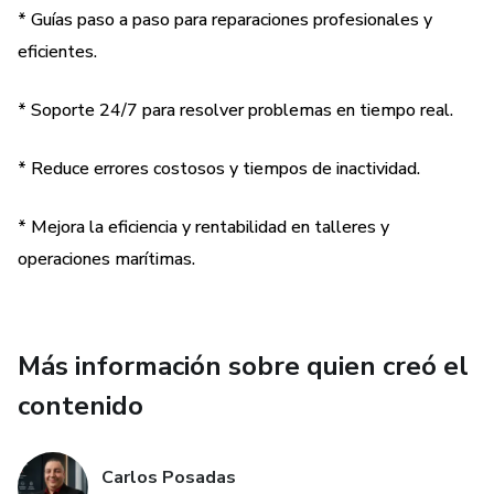
* Guías paso a paso para reparaciones profesionales y
de diagnóstico.
eficientes.
Los usuarios pueden obtener ayuda con:
* Soporte 24/7 para resolver problemas en tiempo real.
• Diagnóstico de motores fuera de borda
* Reduce errores costosos y tiempos de inactividad.
• Diagnóstico de motores intraborda
* Mejora la eficiencia y rentabilidad en talleres y
• Sistemas diésel marinos
operaciones marítimas.
• Fallas en el sistema de combustible
• Problemas en el sistema de enfriamiento
Más información sobre quien creó el
contenido
• Fallas eléctricas y de encendido
• Alarmas de advertencia y fallas de sensores
Carlos Posadas