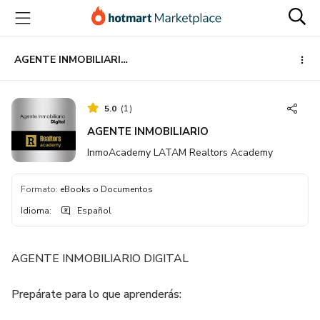
Ir
Ir
Ir
al
a
al
contenido
la
pie
principal
página
de
AGENTE INMOBILIARIO
de
página
pago
5.0
(
1
)
AGENTE INMOBILIARIO
InmoAcademy LATAM Realtors Academy
Formato
:
eBooks o Documentos
Idioma
:
Español
AGENTE INMOBILIARIO DIGITAL
Prepárate para lo que aprenderás: