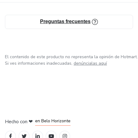
Preguntas frecuentes
El contenido de este producto no representa la opinión de Hotmart.
Si ves informaciones inadecuadas,
denúncialas aquí
en Ciudad de México
en Bogotá
en Amsterdam
en Madrid
en Belo Horizonte
Hecho con
❤