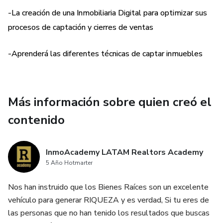
-La creación de una Inmobiliaria Digital para optimizar sus
-Estrategias de Marketing Digital para inmobiliaria
procesos de captación y cierres de ventas
-Marketing Automation
-Aprenderá las diferentes técnicas de captar inmuebles
-Marketing digital para el sector inmobiliario
-Beneficios y ventajas plan marketing digital
Más información sobre quien creó el
contenido
Y muchisimo más.
InmoAcademy LATAM Realtors Academy
5 Año Hotmarter
Nos han instruido que los Bienes Raíces son un excelente
vehículo para generar RIQUEZA y es verdad, Si tu eres de
las personas que no han tenido los resultados que buscas