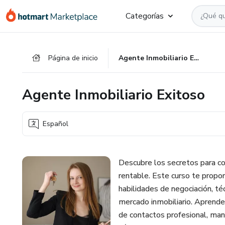
Ir
Ir
Ir
Categorías
al
a
al
contenido
la
pie
principal
página
de
Página de inicio
Agente Inmobiliario Exitoso
de
página
pago
Agente Inmobiliario Exitoso
Español
Descubre los secretos para co
rentable. Este curso te propor
habilidades de negociación, té
mercado inmobiliario. Aprender
de contactos profesional, man