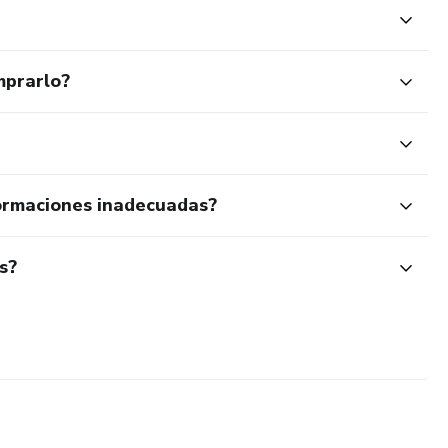
mprarlo?
ormaciones inadecuadas?
s?