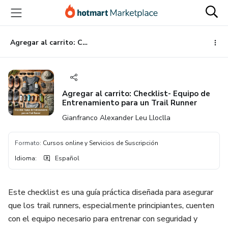
Ir
Ir
Ir
al
a
al
contenido
la
pie
principal
página
de
Agregar al carrito: Checklist- Equipo de Entrenamiento para un Trail Runner
de
página
pago
Agregar al carrito: Checklist- Equipo de
Entrenamiento para un Trail Runner
Gianfranco Alexander Leu Lloclla
Formato
:
Cursos online y Servicios de Suscripción
Idioma
:
Español
Este checklist es una guía práctica diseñada para asegurar
que los trail runners, especialmente principiantes, cuenten
con el equipo necesario para entrenar con seguridad y