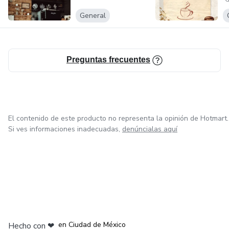
S
General
Preguntas frecuentes
El contenido de este producto no representa la opinión de Hotmart.
Si ves informaciones inadecuadas,
denúncialas aquí
en Bogotá
en Amsterdam
en Madrid
en Ciudad de México
Hecho con
❤