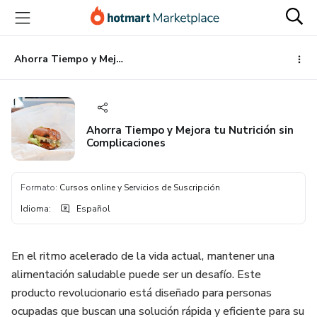
Ir
Ir
Ir
al
a
al
contenido
la
pie
principal
página
de
Ahorra Tiempo y Mejora tu Nutrición sin Complicaciones
de
página
pago
Ahorra Tiempo y Mejora tu Nutrición sin
Complicaciones
Formato
:
Cursos online y Servicios de Suscripción
Idioma
:
Español
En el ritmo acelerado de la vida actual, mantener una
alimentación saludable puede ser un desafío. Este
producto revolucionario está diseñado para personas
ocupadas que buscan una solución rápida y eficiente para su