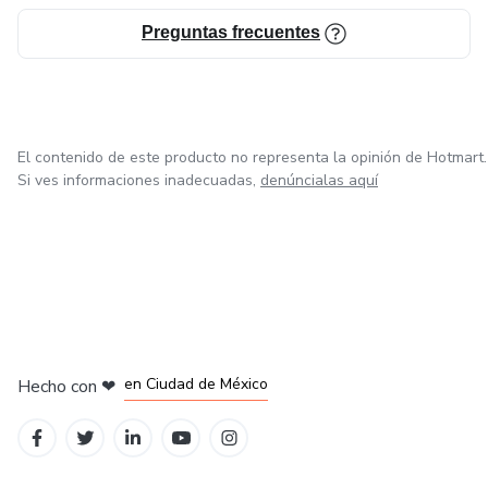
Preguntas frecuentes
El contenido de este producto no representa la opinión de Hotmart.
Si ves informaciones inadecuadas,
denúncialas aquí
en Ciudad de México
Hecho con
❤
en Belo Horizonte
en Bogotá
en Amsterdam
en Madrid