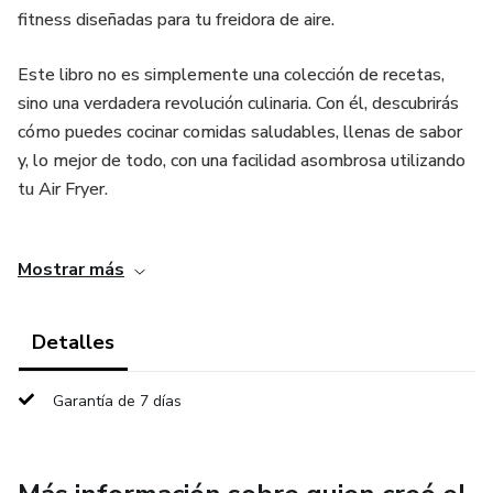
fitness diseñadas para tu freidora de aire.
Este libro no es simplemente una colección de recetas,
sino una verdadera revolución culinaria. Con él, descubrirás
cómo puedes cocinar comidas saludables, llenas de sabor
y, lo mejor de todo, con una facilidad asombrosa utilizando
tu Air Fryer.
Ha sido creado especialmente para ti, el entusiasta del
Mostrar más
fitness que busca optimizar su tiempo sin sacrificar una
alimentación equilibrada y deliciosa. No sólo aprenderás a
preparar comidas que son una delicia para el paladar, sino
Detalles
que también comprenderás cómo cada plato contribuye a
tu plan de nutrición.
Garantía de 7 días
Descubre cómo puedes disfrutar además de crujientes
papas fritas, pollo dorado, verduras caramelizadas y mucho