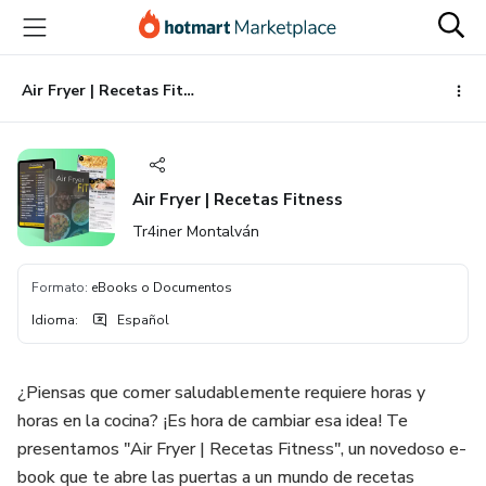
Ir
Ir
Ir
al
a
al
contenido
la
pie
principal
página
de
Air Fryer | Recetas Fitness
de
página
pago
Air Fryer | Recetas Fitness
Tr4iner Montalván
Formato
:
eBooks o Documentos
Idioma
:
Español
¿Piensas que comer saludablemente requiere horas y
horas en la cocina? ¡Es hora de cambiar esa idea! Te
presentamos "Air Fryer | Recetas Fitness", un novedoso e-
book que te abre las puertas a un mundo de recetas