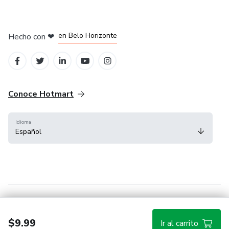
en Ciudad de México
en Bogotá
en Amsterdam
en Madrid
en Belo Horizonte
Hecho con
❤
Conoce Hotmart
Idioma
Español
FAQ
Términos
Privacidad
Cookies
$9.99
Ir al carrito