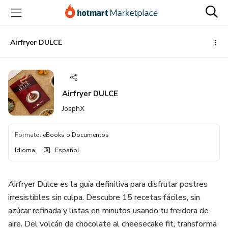
Ir
Ir
Ir
al
a
al
contenido
la
pie
principal
página
de
Airfryer DULCE
de
página
pago
Airfryer DULCE
JosphX
Formato
:
eBooks o Documentos
Idioma
:
Español
Airfryer Dulce es la guía definitiva para disfrutar postres
irresistibles sin culpa. Descubre 15 recetas fáciles, sin
azúcar refinada y listas en minutos usando tu freidora de
aire. Del volcán de chocolate al cheesecake fit, transforma