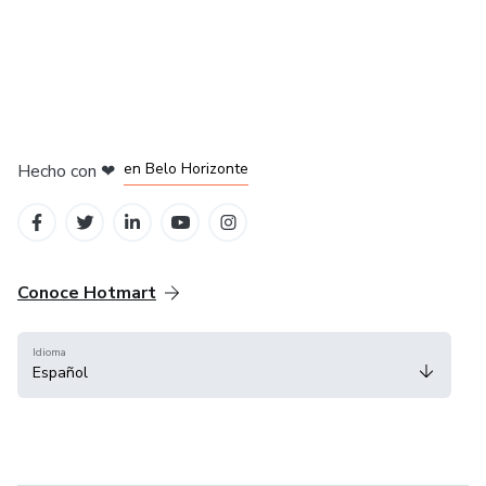
en Ciudad de México
en Bogotá
en Amsterdam
en Madrid
en Belo Horizonte
Hecho con
❤
Conoce Hotmart
Idioma
Español