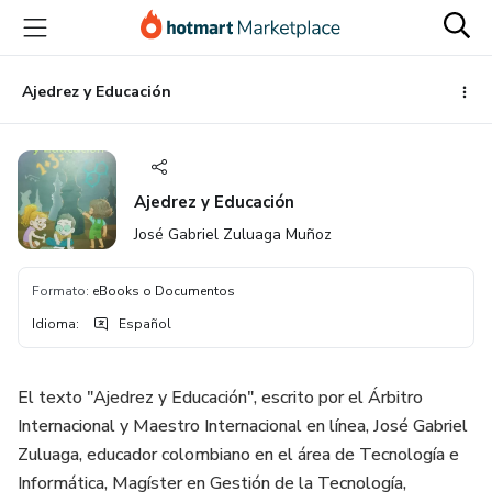
Ir
Ir
Ir
al
a
al
contenido
la
pie
principal
página
de
Ajedrez y Educación
de
página
pago
Ajedrez y Educación
José Gabriel Zuluaga Muñoz
Formato
:
eBooks o Documentos
Idioma
:
Español
El texto "Ajedrez y Educación", escrito por el Árbitro
Internacional y Maestro Internacional en línea, José Gabriel
Zuluaga, educador colombiano en el área de Tecnología e
Informática, Magíster en Gestión de la Tecnología,