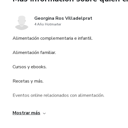
Georgina Ros Villadelprat
4 Año Hotmarter
Alimentación complementaria e infantil.
Alimentación familiar.
Cursos y ebooks.
Recetas y más.
Eventos online relacionados con alimentación.
A través de mis redes sociales y mi página web www.th
Mostrar más
entre otras cosas. Me centro en alimentación infantil y f
educación consciente. Todo lo que hago es #sinazucar y #s