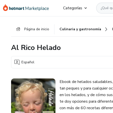
Ir
Ir
Ir
Categorías
al
a
al
contenido
la
pie
principal
página
de
Página de inicio
Culinaria y gastronomía
de
página
pago
Al Rico Helado
Español
Ebook de helados saludables, 
tan peques y para cualquier o
en los helados, y de cómo sust
te doy opciones para diferent
con más de 60 recetas diferen