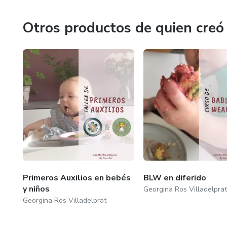
#lowcarb evitando alimentos inflamatorios en todo mome
Otros productos de quien creó
Algunos de los programas son con apoyo nutricional con una
Gracias por estar aquí.
Primeros Auxilios en bebés
BLW en diferido
y niños
Georgina Ros Villadelprat
Georgina Ros Villadelprat