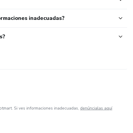
ormaciones inadecuadas?
s?
otmart. Si ves informaciones inadecuadas,
denúncialas aquí