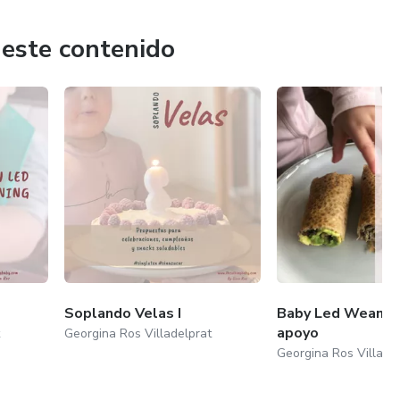
nto. Alimentos reales para bebés reales.
 este contenido
 nutricionista especializada en infantil y Low carb.
Soplando Velas I
Baby Led Weanin
apoyo
Georgina Ros Villadelprat
Georgina Ros Villade