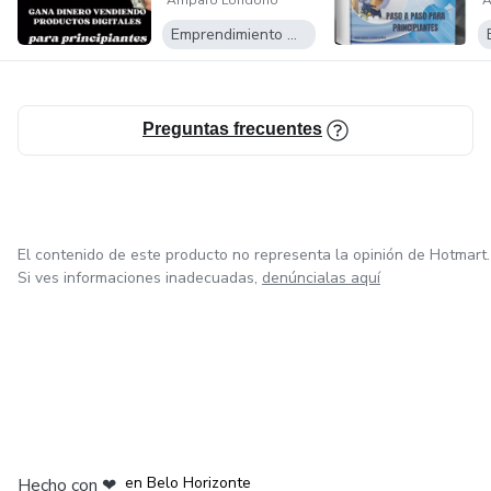
Amparo Londoño
A
desde casa
v
Emprendimiento Digital
Preguntas frecuentes
El contenido de este producto no representa la opinión de Hotmart.
Si ves informaciones inadecuadas,
denúncialas aquí
en Ciudad de México
en Bogotá
en Amsterdam
en Madrid
en Belo Horizonte
Hecho con
❤