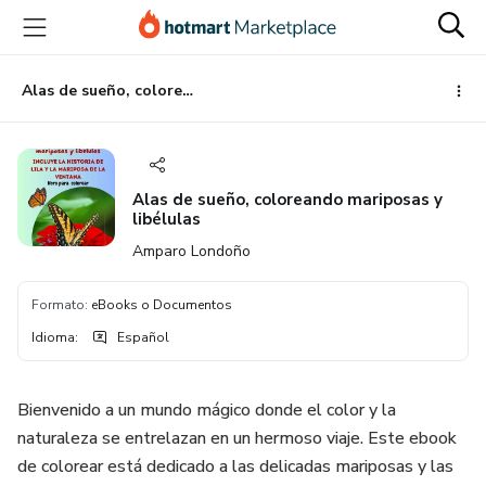
Ir
Ir
Ir
al
a
al
contenido
la
pie
principal
página
de
Alas de sueño, coloreando mariposas y libélulas
de
página
pago
Alas de sueño, coloreando mariposas y
libélulas
Amparo Londoño
Formato
:
eBooks o Documentos
Idioma
:
Español
Bienvenido a un mundo mágico donde el color y la
naturaleza se entrelazan en un hermoso viaje. Este ebook
de colorear está dedicado a las delicadas mariposas y las