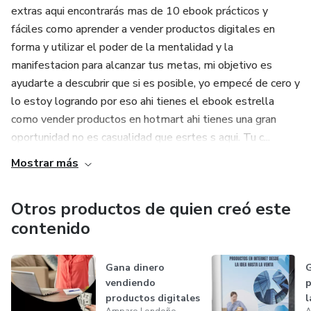
extras aqui encontrarás mas de 10 ebook prácticos y
fáciles como aprender a vender productos digitales en
forma y utilizar el poder de la mentalidad y la
manifestacion para alcanzar tus metas, mi objetivo es
ayudarte a descubrir que si es posible, yo empecé de cero y
lo estoy logrando por eso ahi tienes el ebook estrella
como vender productos en hotmart ahi tienes una gran
oportunidad no es casualidad que esrtes s aqui. Tu c...
Mostrar más
Otros productos de quien creó este
contenido
Gana dinero
G
vendiendo
p
productos digitales
l