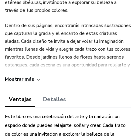
etéreas libélulas, invitándote a explorar su belleza a
través de tus propios colores.
Dentro de sus páginas, encontrarás intrincadas ilustraciones
que capturan la gracia y el encanto de estas criaturas
aladas. Cada diseño te invita a dejar volar tu imaginación,
mientras llenas de vida y alegría cada trazo con tus colores
favoritos. Desde jardines llenos de flores hasta serenos
estanques, cada escena es una oportunidad para relajarte y
disfrutar del arte de colorear.
Mostrar más
Ya seas un artista experimentado o un principiante, este
libro es perfecto para todos. Sumérgete en la tranquilidad
Ventajas
Detalles
del proceso creativo y permite que las mariposas y
libélulas te inspiren a descubrir tu propio estilo.
Este libro es una celebración del arte y la narración, un
espacio donde puedes relajarte, soñar y crear. Cada trazo
Prepárate para una experiencia colorida que no solo
de color es una invitación a explorar la belleza de la
embellecerá tus días, sino que también despertará tu