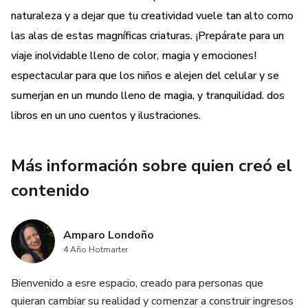
conexión con la naturaleza. ¡Deja que tus colores cobren
naturaleza y a dejar que tu creatividad vuele tan alto como
vida y que tu creatividad vuele alto!, contiene los
las alas de estas magníficas criaturas. ¡Prepárate para un
maravillosos cuentos de la historia den lila y la mariposa
viaje inolvidable lleno de color, magia y emociones!
de la ventana.
espectacular para que los niños e alejen del celular y se
sumerjan en un mundo lleno de magia, y tranquilidad. dos
libros en un uno cuentos y ilustraciones.
Más información sobre quien creó el
contenido
Amparo Londoño
4 Año Hotmarter
Bienvenido a esre espacio, creado para personas que
quieran cambiar su realidad y comenzar a construir ingresos