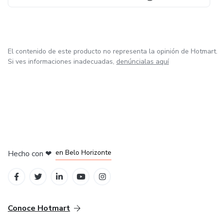
El contenido de este producto no representa la opinión de Hotmart.
Si ves informaciones inadecuadas,
denúncialas aquí
en Ciudad de México
en Bogotá
en Amsterdam
en Madrid
en Belo Horizonte
Hecho con
❤
Conoce Hotmart