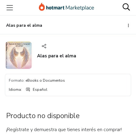
Ir
Ir
Ir
al
a
al
contenido
la
pie
principal
página
de
Alas para el alma
de
página
pago
Alas para el alma
Formato
:
eBooks o Documentos
Idioma
:
Español
Producto no disponible
¡Regístrate y demuestra que tienes interés en comprar!