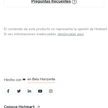
Preguntas frecuentes
El contenido de este producto no representa la opinión de Hotmart.
Si ves informaciones inadecuadas,
denúncialas aquí
en Ciudad de México
en Bogotá
en Amsterdam
en Madrid
en Belo Horizonte
Hecho con
❤
Conoce Hotmart