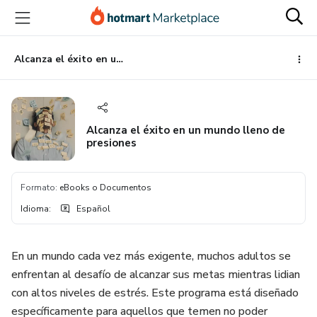
Ir
Ir
Ir
al
a
al
contenido
la
pie
principal
página
de
Alcanza el éxito en un mundo lleno de presiones
de
página
pago
Alcanza el éxito en un mundo lleno de
presiones
Formato
:
eBooks o Documentos
Idioma
:
Español
En un mundo cada vez más exigente, muchos adultos se
enfrentan al desafío de alcanzar sus metas mientras lidian
con altos niveles de estrés. Este programa está diseñado
específicamente para aquellos que temen no poder