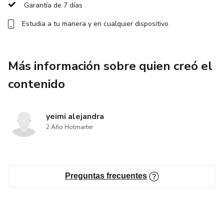
legales desfavorables.
Garantía de 7 días
Estudia a tu manera y en cualquier dispositivo
El análisis FODA es fundamental para diseñar estrategias
efectivas que potencien las fortalezas, aprovechen
oportunidades, minimicen debilidades y neutralicen
Más información sobre quien creó el
amenazas. Además, ayuda a mejorar la toma de decisiones,
contenido
facilitar la planificación y optimizar el uso de recursos. Por
su simplicidad y utilidad, es ampliamente utilizado en
negocios, educación y desarrollo personal.
yeimi alejandra
2 Año Hotmarter
Preguntas frecuentes