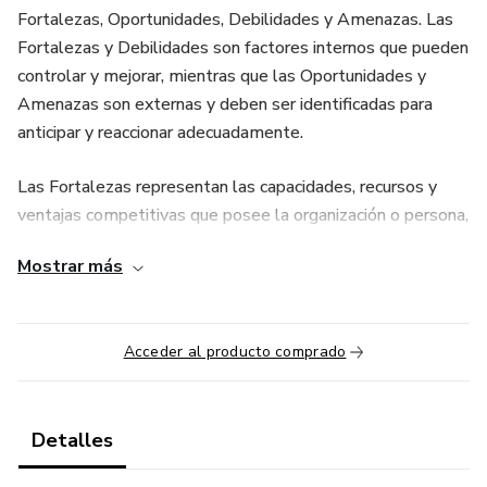
Fortalezas, Oportunidades, Debilidades y Amenazas. Las
Fortalezas y Debilidades son factores internos que pueden
controlar y mejorar, mientras que las Oportunidades y
Amenazas son externas y deben ser identificadas para
anticipar y reaccionar adecuadamente.
Las Fortalezas representan las capacidades, recursos y
ventajas competitivas que posee la organización o persona,
como una buena reputación, experiencia o tecnología
Mostrar más
avanzada. Las Debilidades son las limitaciones o áreas que
necesitan mejora, como falta de recursos o deficiencias en
procesos. Las Oportunidades se refieren a factores
Acceder al producto comprado
externos favorables, como nuevas tendencias de mercado,
cambios regulatorios o avances tecnológicos, que pueden
ser aprovechados. Por último, las Amenazas son factores
Detalles
externos que pueden poner en riesgo el éxito, como
competencia creciente, crisis económicas o cambios