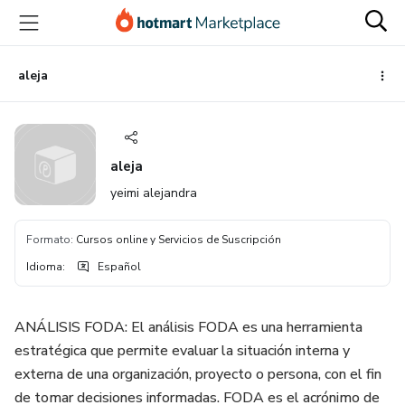
Ir
Ir
Ir
al
a
al
contenido
la
pie
principal
página
de
aleja
de
página
pago
aleja
yeimi alejandra
Formato
:
Cursos online y Servicios de Suscripción
Idioma
:
Español
ANÁLISIS FODA: El análisis FODA es una herramienta
estratégica que permite evaluar la situación interna y
externa de una organización, proyecto o persona, con el fin
de tomar decisiones informadas. FODA es el acrónimo de