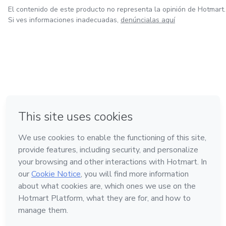
El contenido de este producto no representa la opinión de Hotmart.
Si ves informaciones inadecuadas,
denúncialas aquí
en Ciudad de México
en Bogotá
en Amsterdam
en Madrid
en Belo Horizonte
Hecho con
❤
Conoce Hotmart
Idioma
Español