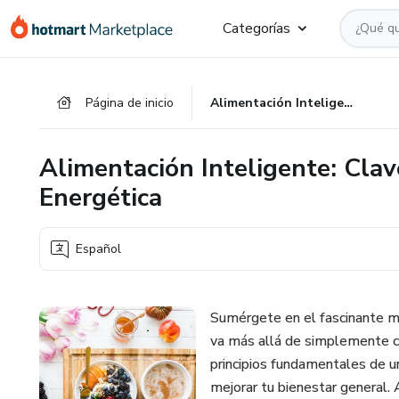
Ir
Ir
Ir
Categorías
al
a
al
contenido
la
pie
principal
página
de
Página de inicio
Alimentación Inteligente: Claves para una Vida Plena y Energética
de
página
pago
Alimentación Inteligente: Clav
Energética
Español
Sumérgete en el fascinante mu
va más allá de simplemente c
principios fundamentales de un
mejorar tu bienestar general. 