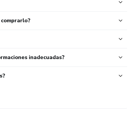
 comprarlo?
ormaciones inadecuadas?
s?