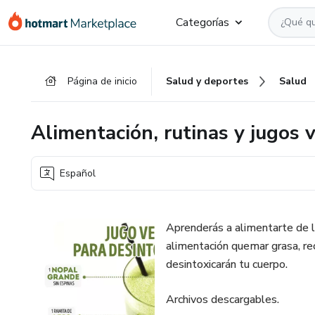
Ir
Ir
Ir
Categorías
al
a
al
contenido
la
pie
principal
página
de
Página de inicio
Salud y deportes
Salud
de
página
pago
Alimentación, rutinas y jugos 
Español
Aprenderás a alimentarte de l
alimentación quemar grasa, re
desintoxicarán tu cuerpo.
Archivos descargables.