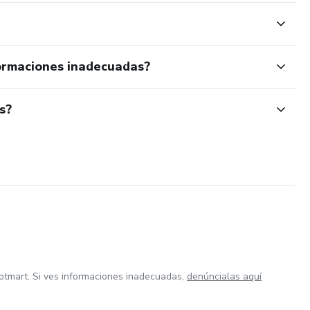
ormaciones inadecuadas?
s?
otmart. Si ves informaciones inadecuadas,
denúncialas aquí