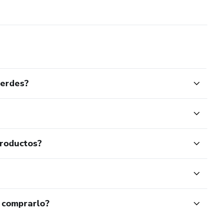
verdes?
productos?
 comprarlo?