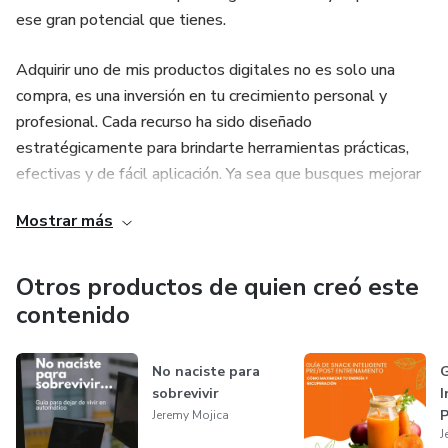
ese gran potencial que tienes.
Adquirir uno de mis productos digitales no es solo una
compra, es una inversión en tu crecimiento personal y
profesional. Cada recurso ha sido diseñado
estratégicamente para brindarte herramientas prácticas,
efectivas y de fácil aplicación. Ya sea que busques mejorar
tus habilidades, emprender desde cero o generar ingresos
Mostrar más
extra, aquí encontrarás soluciones reales que puedes poner
en marcha de inmediato. Al comprar mis productos
digitales, accedes a contenido de valor disponible 24/7, sin
Otros productos de quien creó este
límites geográficos, sin envíos ni demoras. Ahorras tiempo,
contenido
dinero y evitas complicaciones.
No naciste para
G
sobrevivir
I
P
Jeremy Mojica
J
E