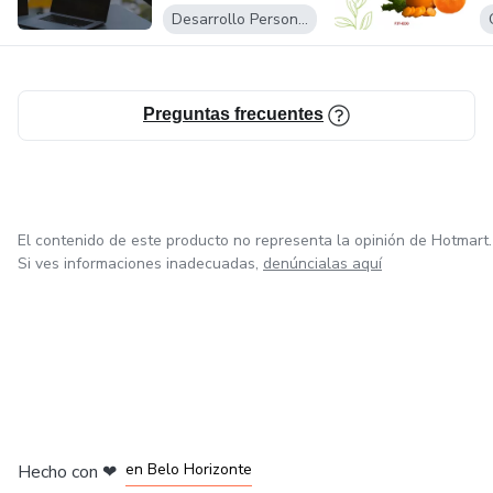
C
Desarrollo Personal
Preguntas frecuentes
El contenido de este producto no representa la opinión de Hotmart.
Si ves informaciones inadecuadas,
denúncialas aquí
en Ciudad de México
en Bogotá
en Amsterdam
en Madrid
en Belo Horizonte
Hecho con
❤