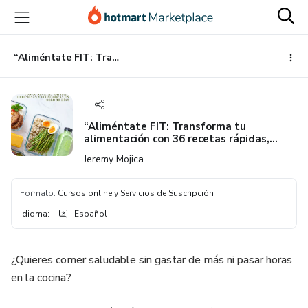
Ir
Ir
Ir
al
a
al
contenido
la
pie
principal
página
de
“Aliméntate FIT: Transforma tu alimentación con 36 recetas rápidas, deliciosas y económicas en solo 30 días”
de
página
pago
“Aliméntate FIT: Transforma tu
alimentación con 36 recetas rápidas,
deliciosas y económicas en solo 30 días”
Jeremy Mojica
Formato
:
Cursos online y Servicios de Suscripción
Idioma
:
Español
¿Quieres comer saludable sin gastar de más ni pasar horas
en la cocina?