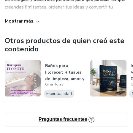
creencias limitantes, ordenar tus ideas y convertir tu
conocimiento en ingresos sostenibles. Creo firmemente
Mostrar más
que cuando alineas tu mentalidad con una estrategia clara,
las ventas dejan de ser una lucha y se convierten en una
consecuencia natural de tu crecimiento.
Otros productos de quien creó este
contenido
Baños para
I
Florecer: Rituales
V
de limpieza, amor y
D
Gina Rojas
G
abundancia
d
Espiritualidad
Preguntas frecuentes