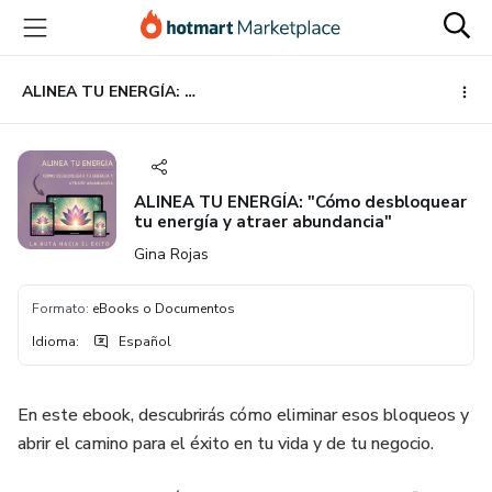
Ir
Ir
Ir
al
a
al
contenido
la
pie
principal
página
de
ALINEA TU ENERGÍA: "Cómo desbloquear tu energía y atraer abundancia"
de
página
pago
ALINEA TU ENERGÍA: "Cómo desbloquear
tu energía y atraer abundancia"
Gina Rojas
Formato
:
eBooks o Documentos
Idioma
:
Español
En este ebook, descubrirás cómo eliminar esos bloqueos y
abrir el camino para el éxito en tu vida y de tu negocio.