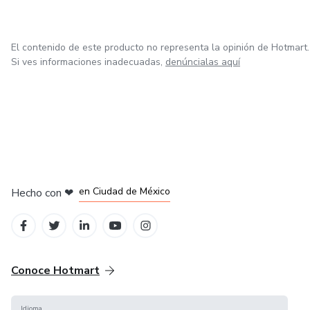
El contenido de este producto no representa la opinión de Hotmart.
Si ves informaciones inadecuadas,
denúncialas aquí
en Bogotá
en Amsterdam
en Madrid
en Ciudad de México
Hecho con
❤
en Belo Horizonte
Conoce Hotmart
Idioma