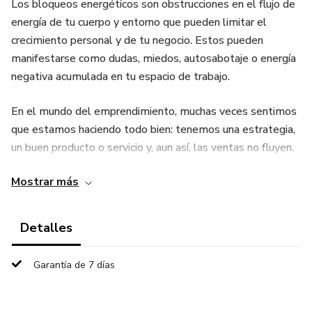
Los bloqueos energéticos son obstrucciones en el flujo de
energía de tu cuerpo y entorno que pueden limitar el
crecimiento personal y de tu negocio. Estos pueden
manifestarse como dudas, miedos, autosabotaje o energía
negativa acumulada en tu espacio de trabajo.
En el mundo del emprendimiento, muchas veces sentimos
que estamos haciendo todo bien: tenemos una estrategia,
un buen producto o servicio y, aun así, las ventas no fluyen.
Esto puede deberse a bloqueos energéticos que impiden
Mostrar más
que la abundancia y los clientes lleguen a ti.
Descubre cómo los bloqueos energéticos pueden frenar tu
Detalles
éxito y cómo alinear tus chakras para atraer clientes y
oportunidades en tu vida y en tu negocio. Identifica los
Garantía de 7 días
bloqueos energéticos que están limitando tu éxito y
aprende técnicas para desbloquearlos.