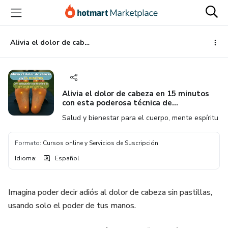
Ir
Ir
Ir
al
a
al
contenido
la
pie
principal
página
de
Alivia el dolor de cabeza en 15 minutos con esta poderosa técnica de Reflexología Podal
de
página
pago
Alivia el dolor de cabeza en 15 minutos
con esta poderosa técnica de
Reflexología Podal
Salud y bienestar para el cuerpo, mente espíritu
Formato
:
Cursos online y Servicios de Suscripción
Idioma
:
Español
Imagina poder decir adiós al dolor de cabeza sin pastillas,
usando solo el poder de tus manos.