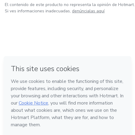
El contenido de este producto no representa la opinión de Hotmart.
Si ves informaciones inadecuadas,
denúncialas aquí
en Bogotá
en Amsterdam
en Madrid
en Ciudad de México
Hecho con
❤
en Belo Horizonte
Conoce Hotmart
Idioma
Español