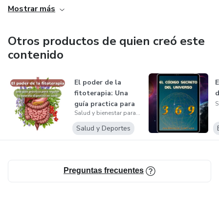
Mostrar más
Otros productos de quien creó este
contenido
El poder de la
E
fitoterapia: Una
d
guía practica para
Salud y bienestar para el cuerpo, mente espíritu
regular t...
Salud y Deportes
Preguntas frecuentes